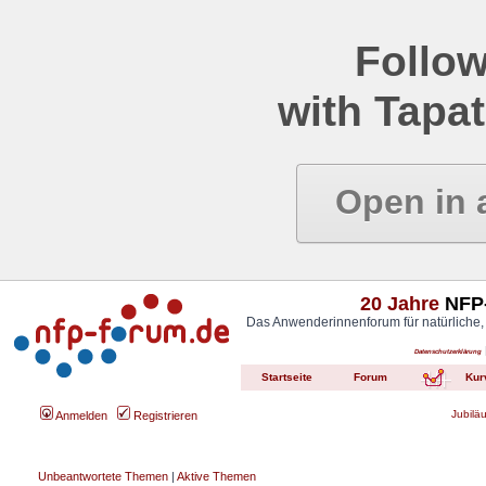
Follow
with Tapat
Open in 
20 Jahre
NFP-
Das Anwenderinnenforum für natürliche,
Datenschutzerklärung
Startseite
Forum
Kur
Jubilä
Anmelden
Registrieren
Unbeantwortete Themen
|
Aktive Themen