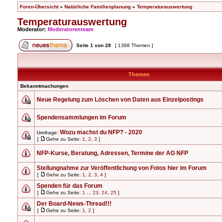
Foren-Übersicht
»
Natürliche Familienplanung
»
Temperaturauswertung
Temperaturauswertung
Moderator:
Moderatorenteam
Seite
1
von
28
[ 1388 Themen ]
Themen
Bekanntmachungen
Neue Regelung zum Löschen von Daten aus Einzelpostings
Spendensammlungen im Forum
Wozu machst du NFP? - 2020
Umfrage:
[
Gehe zu Seite:
1
,
2
,
3
]
NFP-Kurse, Beratung, Adressen, Termine der AG NFP
Stellungnahme zur Veröffentlichung von Fotos hier im Forum
[
Gehe zu Seite:
1
,
2
,
3
,
4
]
Spenden für das Forum
[
Gehe zu Seite:
1
...
23
,
24
,
25
]
Der Board-News-Thread!!!
[
Gehe zu Seite:
1
,
2
]