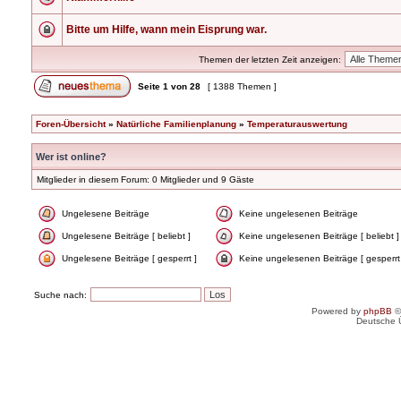
Bitte um Hilfe, wann mein Eisprung war.
Themen der letzten Zeit anzeigen:
Seite
1
von
28
[ 1388 Themen ]
Foren-Übersicht
»
Natürliche Familienplanung
»
Temperaturauswertung
Wer ist online?
Mitglieder in diesem Forum: 0 Mitglieder und 9 Gäste
Ungelesene Beiträge
Keine ungelesenen Beiträge
Ungelesene Beiträge [ beliebt ]
Keine ungelesenen Beiträge [ beliebt ]
Ungelesene Beiträge [ gesperrt ]
Keine ungelesenen Beiträge [ gesperrt
Suche nach:
Powered by
phpBB
©
Deutsche 