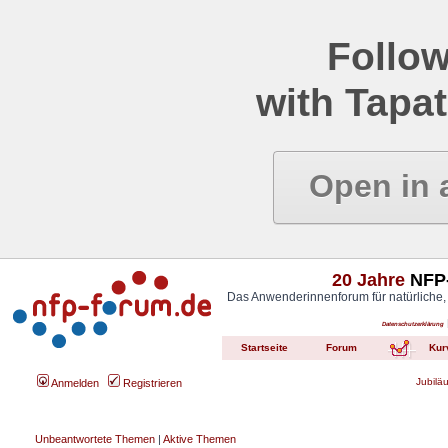
Follow
with Tapat
Open in 
20 Jahre
NFP-
Das Anwenderinnenforum für natürliche,
Datenschutzerklärung
Startseite
Forum
Kur
Jubilä
Anmelden
Registrieren
Unbeantwortete Themen
|
Aktive Themen