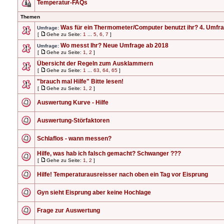
Temperatur-FAQs
Themen
Was für ein Thermometer/Computer benutzt ihr? 4. Umfr
Umfrage:
[
Gehe zu Seite:
1
...
5
,
6
,
7
]
Wo messt Ihr? Neue Umfrage ab 2018
Umfrage:
[
Gehe zu Seite:
1
,
2
]
Übersicht der Regeln zum Ausklammern
[
Gehe zu Seite:
1
...
63
,
64
,
65
]
"brauch mal Hilfe" Bitte lesen!
[
Gehe zu Seite:
1
,
2
]
Auswertung Kurve - Hilfe
Auswertung-Störfaktoren
Schlaflos - wann messen?
Hilfe, was hab ich falsch gemacht? Schwanger ???
[
Gehe zu Seite:
1
,
2
]
Hilfe! Temperaturausreisser nach oben ein Tag vor Eisprung
Gyn sieht Eisprung aber keine Hochlage
Frage zur Auswertung