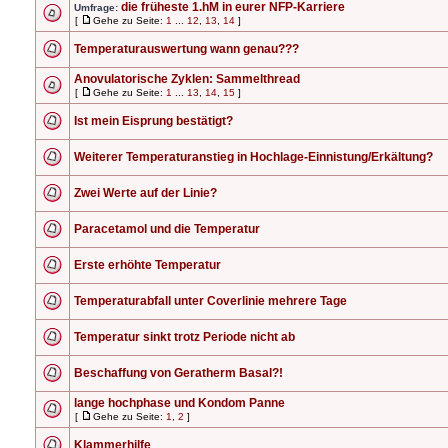
die früheste 1.hM in eurer NFP-Karriere
Umfrage:
[
Gehe zu Seite:
1
...
12
,
13
,
14
]
Temperaturauswertung wann genau???
Anovulatorische Zyklen: Sammelthread
[
Gehe zu Seite:
1
...
13
,
14
,
15
]
Ist mein Eisprung bestätigt?
Weiterer Temperaturanstieg in Hochlage-Einnistung/Erkältung?
Zwei Werte auf der Linie?
Paracetamol und die Temperatur
Erste erhöhte Temperatur
Temperaturabfall unter Coverlinie mehrere Tage
Temperatur sinkt trotz Periode nicht ab
Beschaffung von Geratherm Basal?!
lange hochphase und Kondom Panne
[
Gehe zu Seite:
1
,
2
]
Klammerhilfe