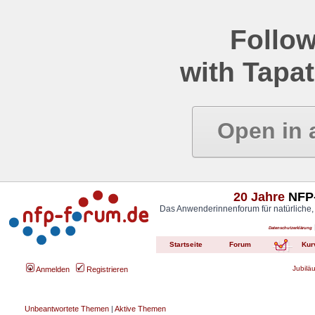
Follow
with Tapat
Open in 
20 Jahre
NFP-
Das Anwenderinnenforum für natürliche,
Datenschutzerklärung
Startseite
Forum
Kur
Jubilä
Anmelden
Registrieren
Unbeantwortete Themen
|
Aktive Themen