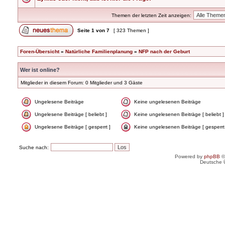
Themen der letzten Zeit anzeigen:
Seite
1
von
7
[ 323 Themen ]
Foren-Übersicht
»
Natürliche Familienplanung
»
NFP nach der Geburt
Wer ist online?
Mitglieder in diesem Forum: 0 Mitglieder und 3 Gäste
Ungelesene Beiträge
Keine ungelesenen Beiträge
Ungelesene Beiträge [ beliebt ]
Keine ungelesenen Beiträge [ beliebt ]
Ungelesene Beiträge [ gesperrt ]
Keine ungelesenen Beiträge [ gesperrt
Suche nach:
Powered by
phpBB
©
Deutsche 