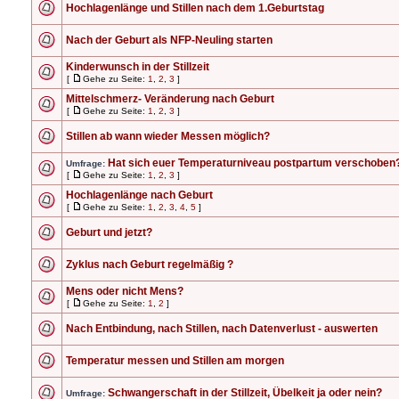
Hochlagenlänge und Stillen nach dem 1.Geburtstag
Nach der Geburt als NFP-Neuling starten
Kinderwunsch in der Stillzeit
[
Gehe zu Seite:
1
,
2
,
3
]
Mittelschmerz- Veränderung nach Geburt
[
Gehe zu Seite:
1
,
2
,
3
]
Stillen ab wann wieder Messen möglich?
Hat sich euer Temperaturniveau postpartum verschoben
Umfrage:
[
Gehe zu Seite:
1
,
2
,
3
]
Hochlagenlänge nach Geburt
[
Gehe zu Seite:
1
,
2
,
3
,
4
,
5
]
Geburt und jetzt?
Zyklus nach Geburt regelmäßig ?
Mens oder nicht Mens?
[
Gehe zu Seite:
1
,
2
]
Nach Entbindung, nach Stillen, nach Datenverlust - auswerten
Temperatur messen und Stillen am morgen
Schwangerschaft in der Stillzeit, Übelkeit ja oder nein?
Umfrage: