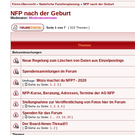
Foren-Übersicht
»
Natürliche Familienplanung
»
NFP nach der Geburt
NFP nach der Geburt
Moderator:
Moderatorenteam
Seite
1
von
7
[ 323 Themen ]
Themen
Bekanntmachungen
Neue Regelung zum Löschen von Daten aus Einzelpostings
Spendensammlungen im Forum
Wozu machst du NFP? - 2020
Umfrage:
[
Gehe zu Seite:
1
,
2
,
3
]
NFP-Kurse, Beratung, Adressen, Termine der AG NFP
Stellungnahme zur Veröffentlichung von Fotos hier im Forum
[
Gehe zu Seite:
1
,
2
,
3
,
4
]
Spenden für das Forum
[
Gehe zu Seite:
1
...
23
,
24
,
25
]
Der Board-News-Thread!!!
[
Gehe zu Seite:
1
,
2
]
Themen