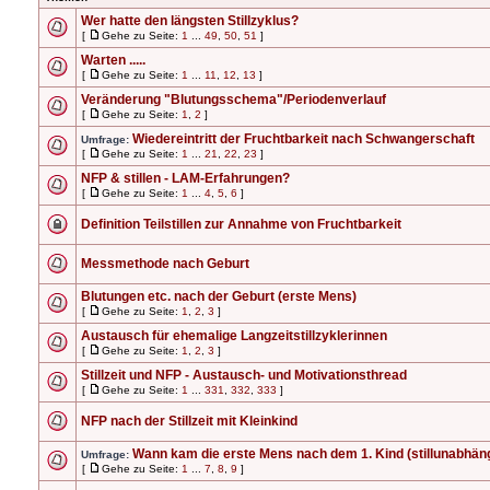
Wer hatte den längsten Stillzyklus?
[
Gehe zu Seite:
1
...
49
,
50
,
51
]
Warten .....
[
Gehe zu Seite:
1
...
11
,
12
,
13
]
Veränderung "Blutungsschema"/Periodenverlauf
[
Gehe zu Seite:
1
,
2
]
Wiedereintritt der Fruchtbarkeit nach Schwangerschaft
Umfrage:
[
Gehe zu Seite:
1
...
21
,
22
,
23
]
NFP & stillen - LAM-Erfahrungen?
[
Gehe zu Seite:
1
...
4
,
5
,
6
]
Definition Teilstillen zur Annahme von Fruchtbarkeit
Messmethode nach Geburt
Blutungen etc. nach der Geburt (erste Mens)
[
Gehe zu Seite:
1
,
2
,
3
]
Austausch für ehemalige Langzeitstillzyklerinnen
[
Gehe zu Seite:
1
,
2
,
3
]
Stillzeit und NFP - Austausch- und Motivationsthread
[
Gehe zu Seite:
1
...
331
,
332
,
333
]
NFP nach der Stillzeit mit Kleinkind
Wann kam die erste Mens nach dem 1. Kind (stillunabhän
Umfrage:
[
Gehe zu Seite:
1
...
7
,
8
,
9
]