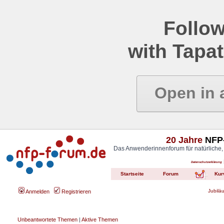
Follow
with Tapat
Open in 
20 Jahre
NFP-
Das Anwenderinnenforum für natürliche,
Datenschutzerklärung
Startseite
Forum
Kur
Jubilä
Anmelden
Registrieren
Unbeantwortete Themen
|
Aktive Themen