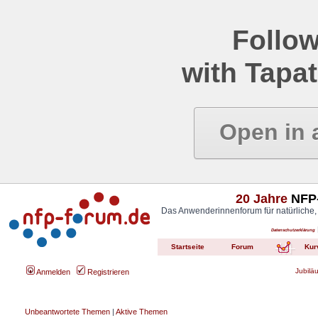
Follow
with Tapat
Open in 
20 Jahre
NFP-
Das Anwenderinnenforum für natürliche,
Datenschutzerklärung
Startseite
Forum
Kur
Jubilä
Anmelden
Registrieren
Unbeantwortete Themen
|
Aktive Themen