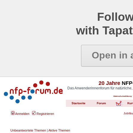
Follow
with Tapat
Open in 
20 Jahre
NFP-
Das Anwenderinnenforum für natürliche,
Datenschutzerklärung
Startseite
Forum
Kur
Jubilä
Anmelden
Registrieren
Unbeantwortete Themen
|
Aktive Themen