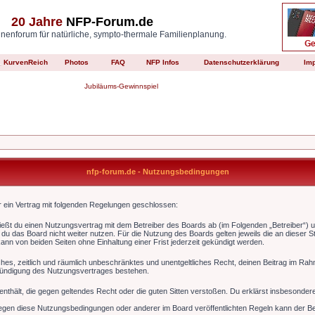
20 Jahre
NFP-Forum.de
enforum für natürliche, sympto-thermale Familienplanung.
KurvenReich
Photos
FAQ
NFP Infos
Datenschutzerklärung
Im
Jubiläums-Gewinnspiel
nfp-forum.de - Nutzungsbedingungen
er ein Vertrag mit folgenden Regelungen geschlossen:
ließt du einen Nutzungsvertrag mit dem Betreiber des Boards ab (im Folgenden „Betreiber“) 
du das Board nicht weiter nutzen. Für die Nutzung des Boards gelten jeweils die an dieser St
nn von beiden Seiten ohne Einhaltung einer Frist jederzeit gekündigt werden.
faches, zeitlich und räumlich unbeschränktes und unentgeltliches Recht, deinen Beitrag im R
Kündigung des Nutzungsvertrages bestehen.
e enthält, die gegen geltendes Recht oder die guten Sitten verstoßen. Du erklärst insbesonde
egen diese Nutzungsbedingungen oder anderer im Board veröffentlichten Regeln kann der Be