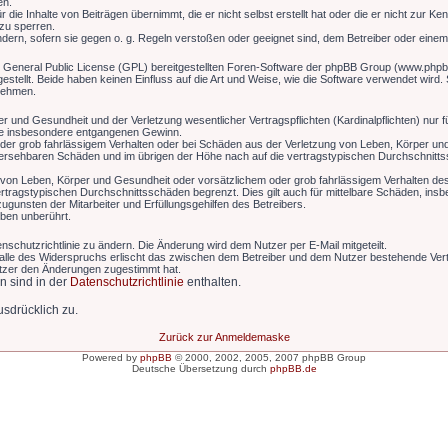
en.
die Inhalte von Beiträgen übernimmt, die er nicht selbst erstellt hat oder die er nicht zur K
 zu sperren.
ndern, sofern sie gegen o. g. Regeln verstoßen oder geeignet sind, dem Betreiber oder eine
r General Public License (GPL) bereitgestellten Foren-Software der phpBB Group (www.phpb
ellt. Beide haben keinen Einfluss auf die Art und Weise, wie die Software verwendet wird
 nehmen.
 und Gesundheit und der Verletzung wesentlicher Vertragspflichten (Kardinalpflichten) nur fü
wie insbesondere entgangenen Gewinn.
der grob fahrlässigem Verhalten oder bei Schäden aus der Verletzung von Leben, Körper und
rhersehbaren Schäden und im übrigen der Höhe nach auf die vertragstypischen Durchschnitts
von Leben, Körper und Gesundheit oder vorsätzlichem oder grob fahrlässigem Verhalten des 
tragstypischen Durchschnittsschäden begrenzt. Dies gilt auch für mittelbare Schäden, in
gunsten der Mitarbeiter und Erfüllungsgehilfen des Betreibers.
ben unberührt.
nschutzrichtlinie zu ändern. Die Änderung wird dem Nutzer per E-Mail mitgeteilt.
alle des Widerspruchs erlischt das zwischen dem Betreiber und dem Nutzer bestehende Vertr
utzer den Änderungen zugestimmt hat.
n sind in der
Datenschutzrichtlinie
enthalten.
sdrücklich zu.
Zurück zur Anmeldemaske
Powered by
phpBB
© 2000, 2002, 2005, 2007 phpBB Group
Deutsche Übersetzung durch
phpBB.de