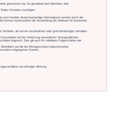
enntnis genommen hat. Du gestattest dem Betreiber, dein
m Dritten Schaden zuzufügen.
b.com) handelt; deutschsprachige Informationen werden durch die
. Sie können insbesondere die Verwendung der Software für bestimmte
r Schäden, die auf ein vorsätzliches oder grob fahrlässiges Verhalten
 Gesundheit und der Verletzung wesentlicher Vertragspflichten
schäden begrenzt. Dies gilt auch für mittelbare Folgeschäden wie
Betreibers auf die bei Vertragsschluss typischerweise
sbesondere entgangenen Gewinn.
agsverhältnis mit sofortiger Wirkung.