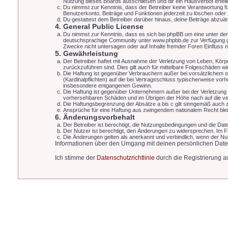
Nutzung dieses Boards ausschließen und dir ein Hausverbot erteil
Du nimmst zur Kenntnis, dass der Betreiber keine Verantwortung für 
Benutzerkonto, Beiträge und Funktionen jederzeit zu löschen oder
Du gestattest dem Betreiber darüber hinaus, deine Beiträge abzuä
4. General Public License
Du nimmst zur Kenntnis, dass es sich bei phpBB um eine unter de
deutschsprachige Community unter www.phpbb.de zur Verfügung gest
Zwecke nicht untersagen oder auf Inhalte fremder Foren Einfluss
5. Gewährleistung
Der Betreiber haftet mit Ausnahme der Verletzung von Leben, Körper
zurückzuführen sind. Dies gilt auch für mittelbare Folgeschäden 
Die Haftung ist gegenüber Verbrauchern außer bei vorsätzlichem o
(Kardinalpflichten) auf die bei Vertragsschluss typischerweise vo
insbesondere entgangenen Gewinn.
Die Haftung ist gegenüber Unternehmern außer bei der Verletzung 
vorhersehbaren Schäden und im Übrigen der Höhe nach auf die ver
Die Haftungsbegrenzung der Absätze a bis c gilt sinngemäß auch zu
Ansprüche für eine Haftung aus zwingendem nationalem Recht blei
6. Änderungsvorbehalt
Der Betreiber ist berechtigt, die Nutzungsbedingungen und die Date
Der Nutzer ist berechtigt, den Änderungen zu widersprechen. Im F
Die Änderungen gelten als anerkannt und verbindlich, wenn der N
Informationen über den Umgang mit deinen persönlichen Date
Ich stimme der
Datenschutzrichtlinie
durch die Registrierung au