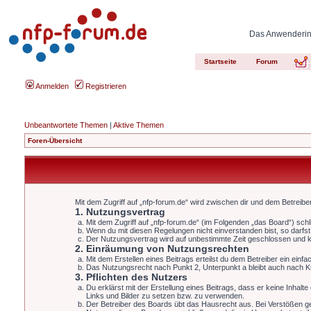
Das Anwenderinn
Startseite
Forum
Anmelden
Registrieren
Unbeantwortete Themen
|
Aktive Themen
Foren-Übersicht
Mit dem Zugriff auf „nfp-forum.de“ wird zwischen dir und dem Betreib
1. Nutzungsvertrag
Mit dem Zugriff auf „nfp-forum.de“ (im Folgenden „das Board“) sch
Wenn du mit diesen Regelungen nicht einverstanden bist, so darfst 
Der Nutzungsvertrag wird auf unbestimmte Zeit geschlossen und ka
2. Einräumung von Nutzungsrechten
Mit dem Erstellen eines Beitrags erteilst du dem Betreiber ein ein
Das Nutzungsrecht nach Punkt 2, Unterpunkt a bleibt auch nach 
3. Pflichten des Nutzers
Du erklärst mit der Erstellung eines Beitrags, dass er keine Inhalt
Links und Bilder zu setzen bzw. zu verwenden.
Der Betreiber des Boards übt das Hausrecht aus. Bei Verstößen g