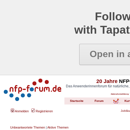
Follow
with Tapat
Open in 
20 Jahre
NFP-
Das Anwenderinnenforum für natürliche,
Datenschutzerklärung
Startseite
Forum
Kur
Jubilä
Anmelden
Registrieren
Unbeantwortete Themen
|
Aktive Themen