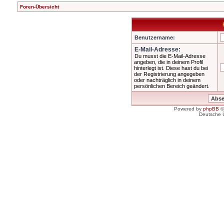
Foren-Übersicht
Benutzername:
E-Mail-Adresse:
Du musst die E-Mail-Adresse
angeben, die in deinem Profil
hinterlegt ist. Diese hast du bei
der Registrierung angegeben
oder nachträglich in deinem
persönlichen Bereich geändert.
Powered by
phpBB
©
Deutsche 