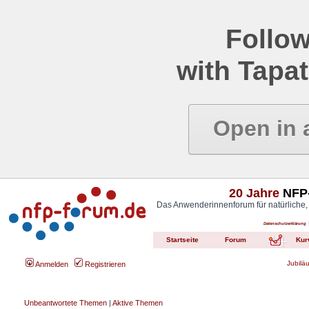
Follow
with Tapat
Open in 
20 Jahre
NFP-
Das Anwenderinnenforum für natürliche,
Datenschutzerklärung
Startseite
Forum
Kur
Jubilä
Anmelden
Registrieren
Unbeantwortete Themen
|
Aktive Themen