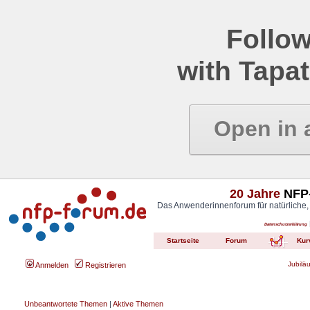
Follow
with Tapat
Open in 
20 Jahre
NFP-
Das Anwenderinnenforum für natürliche,
Datenschutzerklärung
Startseite
Forum
Kur
Jubilä
Anmelden
Registrieren
Unbeantwortete Themen
|
Aktive Themen