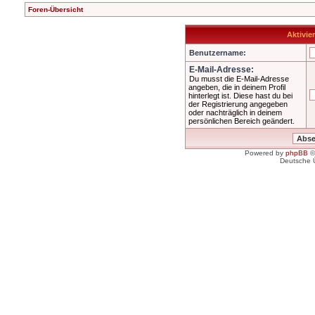
Foren-Übersicht
Aktivie
Benutzername:
E-Mail-Adresse:
Du musst die E-Mail-Adresse
angeben, die in deinem Profil
hinterlegt ist. Diese hast du bei
der Registrierung angegeben
oder nachträglich in deinem
persönlichen Bereich geändert.
Powered by
phpBB
©
Deutsche 