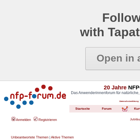
Follow
with Tapat
Open in 
20 Jahre
NFP-
Das Anwenderinnenforum für natürliche,
Datenschutzerklärung
Startseite
Forum
Kur
Jubilä
Anmelden
Registrieren
Unbeantwortete Themen
|
Aktive Themen