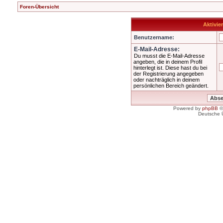
Foren-Übersicht
Aktivie
Benutzername:
E-Mail-Adresse:
Du musst die E-Mail-Adresse
angeben, die in deinem Profil
hinterlegt ist. Diese hast du bei
der Registrierung angegeben
oder nachträglich in deinem
persönlichen Bereich geändert.
Powered by
phpBB
©
Deutsche 