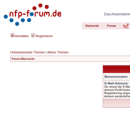
Das Anwenderinn
Startseite
Forum
Anmelden
Registrieren
Unbeantwortete Themen
|
Aktive Themen
Foren-Übersicht
Benutzername:
E-Mail-Adresse:
Du musst die E-Mai
deinem Profil hinter
Registrierung ange
deinem persönliche