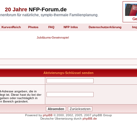
20 Jahre
NFP-Forum.de
enforum für natürliche, sympto-thermale Familienplanung.
KurvenReich
Photos
FAQ
NFP Infos
Datenschutzerklärung
Im
Jubiläums-Gewinnspiel
Aktivierungs-Schlüssel senden
l-Adresse angeben, die in
legt ist. Diese hast du bei der
geben oder nachträglich in
n Bereich geändert.
Powered by
phpBB
© 2000, 2002, 2005, 2007 phpBB Group
Deutsche Übersetzung durch
phpBB.de