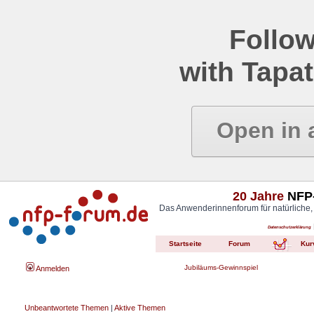
Follow
with Tapat
Open in 
20 Jahre
NFP-
Das Anwenderinnenforum für natürliche,
Datenschutzerklärung
Startseite
Forum
Kur
Jubiläums-Gewinnspiel
Anmelden
Unbeantwortete Themen
|
Aktive Themen