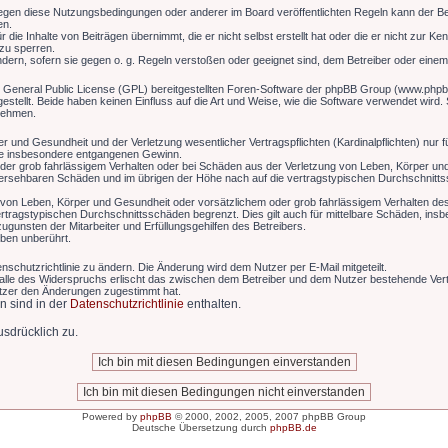
egen diese Nutzungsbedingungen oder anderer im Board veröffentlichten Regeln kann der Be
en.
die Inhalte von Beiträgen übernimmt, die er nicht selbst erstellt hat oder die er nicht zur K
 zu sperren.
ndern, sofern sie gegen o. g. Regeln verstoßen oder geeignet sind, dem Betreiber oder eine
r General Public License (GPL) bereitgestellten Foren-Software der phpBB Group (www.phpb
ellt. Beide haben keinen Einfluss auf die Art und Weise, wie die Software verwendet wird
 nehmen.
 und Gesundheit und der Verletzung wesentlicher Vertragspflichten (Kardinalpflichten) nur fü
wie insbesondere entgangenen Gewinn.
der grob fahrlässigem Verhalten oder bei Schäden aus der Verletzung von Leben, Körper und
rhersehbaren Schäden und im übrigen der Höhe nach auf die vertragstypischen Durchschnitts
von Leben, Körper und Gesundheit oder vorsätzlichem oder grob fahrlässigem Verhalten des 
tragstypischen Durchschnittsschäden begrenzt. Dies gilt auch für mittelbare Schäden, in
gunsten der Mitarbeiter und Erfüllungsgehilfen des Betreibers.
ben unberührt.
nschutzrichtlinie zu ändern. Die Änderung wird dem Nutzer per E-Mail mitgeteilt.
alle des Widerspruchs erlischt das zwischen dem Betreiber und dem Nutzer bestehende Vertr
utzer den Änderungen zugestimmt hat.
n sind in der
Datenschutzrichtlinie
enthalten.
sdrücklich zu.
Powered by
phpBB
© 2000, 2002, 2005, 2007 phpBB Group
Deutsche Übersetzung durch
phpBB.de