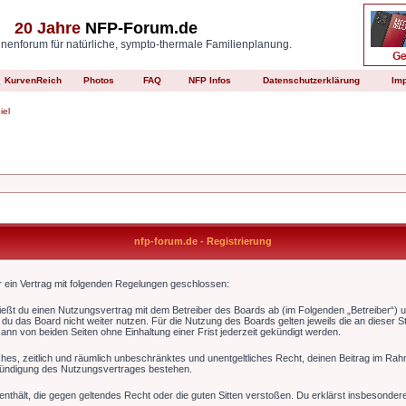
20 Jahre
NFP-Forum.de
enforum für natürliche, sympto-thermale Familienplanung.
KurvenReich
Photos
FAQ
NFP Infos
Datenschutzerklärung
Im
iel
nfp-forum.de - Registrierung
er ein Vertrag mit folgenden Regelungen geschlossen:
ließt du einen Nutzungsvertrag mit dem Betreiber des Boards ab (im Folgenden „Betreiber“) 
du das Board nicht weiter nutzen. Für die Nutzung des Boards gelten jeweils die an dieser St
nn von beiden Seiten ohne Einhaltung einer Frist jederzeit gekündigt werden.
faches, zeitlich und räumlich unbeschränktes und unentgeltliches Recht, deinen Beitrag im R
Kündigung des Nutzungsvertrages bestehen.
e enthält, die gegen geltendes Recht oder die guten Sitten verstoßen. Du erklärst insbesonde