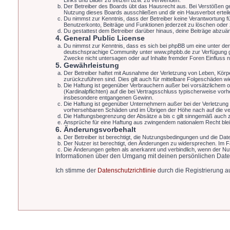
Links und Bilder zu setzen bzw. zu verwenden.
Der Betreiber des Boards übt das Hausrecht aus. Bei Verstößen g
Nutzung dieses Boards ausschließen und dir ein Hausverbot erteil
Du nimmst zur Kenntnis, dass der Betreiber keine Verantwortung für 
Benutzerkonto, Beiträge und Funktionen jederzeit zu löschen oder
Du gestattest dem Betreiber darüber hinaus, deine Beiträge abzuä
4. General Public License
Du nimmst zur Kenntnis, dass es sich bei phpBB um eine unter de
deutschsprachige Community unter www.phpbb.de zur Verfügung gest
Zwecke nicht untersagen oder auf Inhalte fremder Foren Einfluss
5. Gewährleistung
Der Betreiber haftet mit Ausnahme der Verletzung von Leben, Körper
zurückzuführen sind. Dies gilt auch für mittelbare Folgeschäden 
Die Haftung ist gegenüber Verbrauchern außer bei vorsätzlichem o
(Kardinalpflichten) auf die bei Vertragsschluss typischerweise vo
insbesondere entgangenen Gewinn.
Die Haftung ist gegenüber Unternehmern außer bei der Verletzung 
vorhersehbaren Schäden und im Übrigen der Höhe nach auf die ver
Die Haftungsbegrenzung der Absätze a bis c gilt sinngemäß auch zu
Ansprüche für eine Haftung aus zwingendem nationalem Recht blei
6. Änderungsvorbehalt
Der Betreiber ist berechtigt, die Nutzungsbedingungen und die Date
Der Nutzer ist berechtigt, den Änderungen zu widersprechen. Im F
Die Änderungen gelten als anerkannt und verbindlich, wenn der N
Informationen über den Umgang mit deinen persönlichen Date
Ich stimme der
Datenschutzrichtlinie
durch die Registrierung au