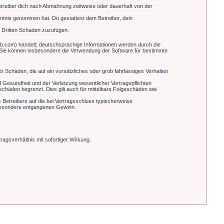
treiber dich nach Abmahnung zeitweise oder dauerhaft von der
enntnis genommen hat. Du gestattest dem Betreiber, dein
m Dritten Schaden zuzufügen.
b.com) handelt; deutschsprachige Informationen werden durch die
. Sie können insbesondere die Verwendung der Software für bestimmte
r Schäden, die auf ein vorsätzliches oder grob fahrlässiges Verhalten
 Gesundheit und der Verletzung wesentlicher Vertragspflichten
schäden begrenzt. Dies gilt auch für mittelbare Folgeschäden wie
Betreibers auf die bei Vertragsschluss typischerweise
sbesondere entgangenen Gewinn.
agsverhältnis mit sofortiger Wirkung.