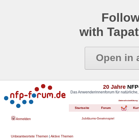
Follow
with Tapat
Open in 
20 Jahre
NFP-
Das Anwenderinnenforum für natürliche,
Datenschutzerklärung
Startseite
Forum
Kur
Jubiläums-Gewinnspiel
Anmelden
Unbeantwortete Themen
|
Aktive Themen