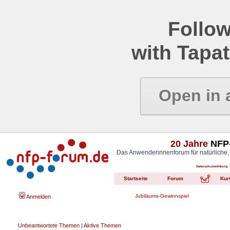
Follow
with Tapat
Open in 
20 Jahre
NFP-
Das Anwenderinnenforum für natürliche,
Datenschutzerklärung
Startseite
Forum
Kur
Jubiläums-Gewinnspiel
Anmelden
Unbeantwortete Themen
|
Aktive Themen