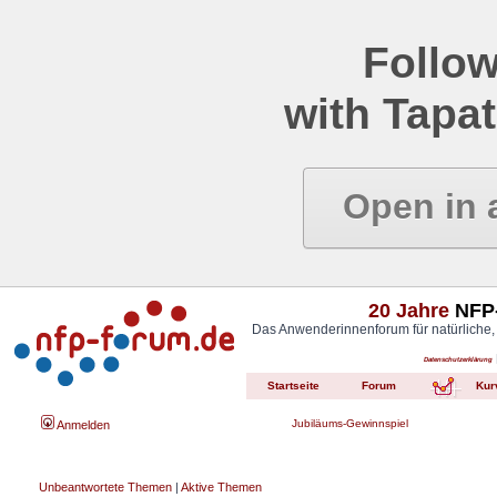
Follow
with Tapat
Open in 
20 Jahre
NFP-
Das Anwenderinnenforum für natürliche,
Datenschutzerklärung
Startseite
Forum
Kur
Jubiläums-Gewinnspiel
Anmelden
Unbeantwortete Themen
|
Aktive Themen