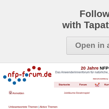
Follow
with Tapat
Open in 
20 Jahre
NFP-
Das Anwenderinnenforum für natürliche,
Datenschutzerklärung
Startseite
Forum
Kur
Jubiläums-Gewinnspiel
Anmelden
Unbeantwortete Themen
|
Aktive Themen