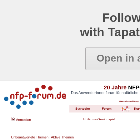
Follow
with Tapat
Open in 
20 Jahre
NFP-
Das Anwenderinnenforum für natürliche,
Datenschutzerklärung
Startseite
Forum
Kur
Jubiläums-Gewinnspiel
Anmelden
Unbeantwortete Themen
|
Aktive Themen