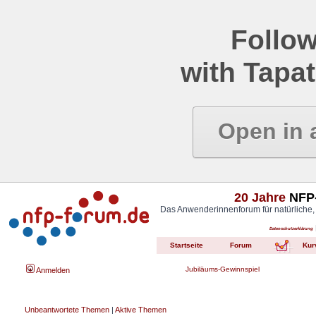
Follow
with Tapat
Open in 
20 Jahre
NFP-
Das Anwenderinnenforum für natürliche,
Datenschutzerklärung
Startseite
Forum
Kur
Jubiläums-Gewinnspiel
Anmelden
Unbeantwortete Themen
|
Aktive Themen