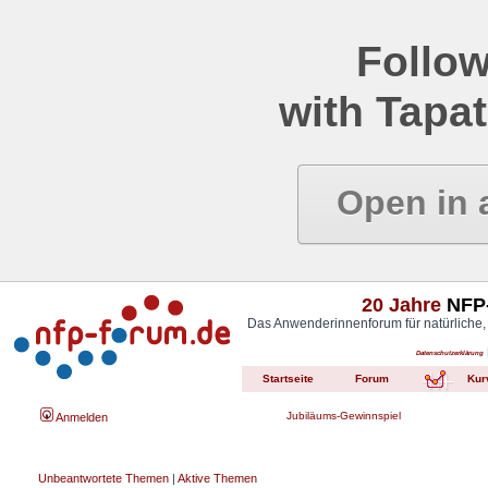
Follow
with Tapat
Open in 
20 Jahre
NFP-
Das Anwenderinnenforum für natürliche,
Datenschutzerklärung
Startseite
Forum
Kur
Jubiläums-Gewinnspiel
Anmelden
Unbeantwortete Themen
|
Aktive Themen