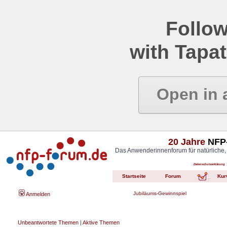
Follow
with Tapat
Open in 
20 Jahre
NFP-
Das Anwenderinnenforum für natürliche,
Datenschutzerklärung
Startseite
Forum
Kur
Jubiläums-Gewinnspiel
Anmelden
Unbeantwortete Themen
|
Aktive Themen