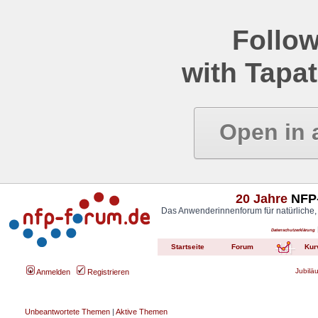
Follow
with Tapat
Open in 
20 Jahre
NFP-
Das Anwenderinnenforum für natürliche,
Datenschutzerklärung
Startseite
Forum
Kur
Jubilä
Anmelden
Registrieren
Unbeantwortete Themen
|
Aktive Themen