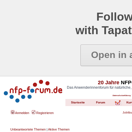
Follow
with Tapat
Open in 
20 Jahre
NFP-
Das Anwenderinnenforum für natürliche,
Datenschutzerklärung
Startseite
Forum
Kur
Jubilä
Anmelden
Registrieren
Unbeantwortete Themen
|
Aktive Themen