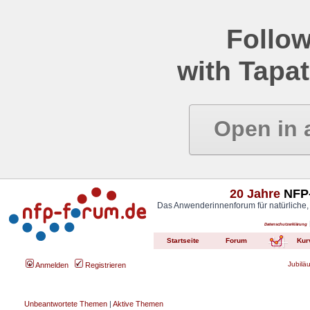
Follow
with Tapat
Open in 
20 Jahre
NFP-
Das Anwenderinnenforum für natürliche,
Datenschutzerklärung
Startseite
Forum
Kur
Jubilä
Anmelden
Registrieren
Unbeantwortete Themen
|
Aktive Themen