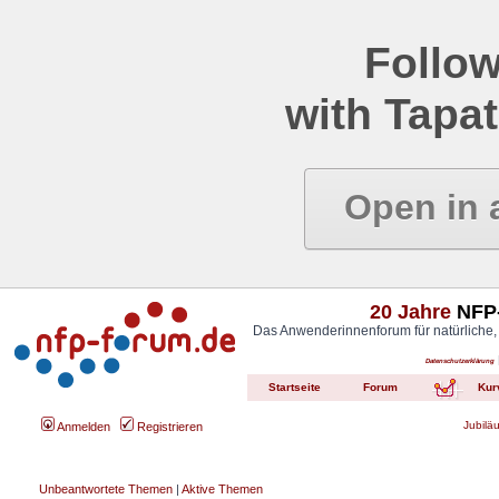
Follow
with Tapat
Open in 
20 Jahre
NFP-
Das Anwenderinnenforum für natürliche,
Datenschutzerklärung
Startseite
Forum
Kur
Jubilä
Anmelden
Registrieren
Unbeantwortete Themen
|
Aktive Themen