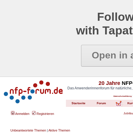
Follow
with Tapat
Open in 
20 Jahre
NFP-
Das Anwenderinnenforum für natürliche,
Datenschutzerklärung
Startseite
Forum
Kur
Jubilä
Anmelden
Registrieren
Unbeantwortete Themen
|
Aktive Themen