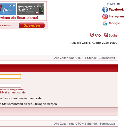
!!! NEU !!!
Facebook
Instagram
Google
pressum
FAQ
Suche
Aktuelle Zeit: 6. August 2026 19:09
Alle Zeiten sind UTC + 1 Stunde [ Sommerzeit ]
asswort vergessen
-E-Mail erneut senden
em Besuch automatisch anmelden
e-Status während dieser Sitzung verbergen
Alle Zeiten sind UTC + 1 Stunde [ Sommerzeit ]