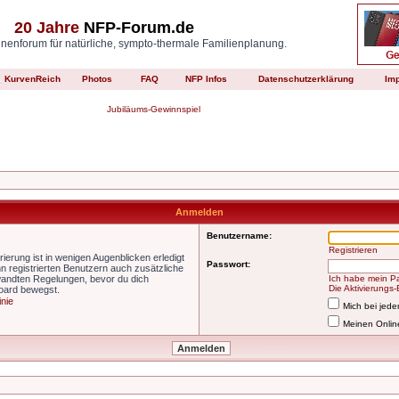
20 Jahre
NFP-Forum.de
enforum für natürliche, sympto-thermale Familienplanung.
KurvenReich
Photos
FAQ
NFP Infos
Datenschutzerklärung
Im
Jubiläums-Gewinnspiel
Anmelden
Benutzername:
Registrieren
ierung ist in wenigen Augenblicken erledigt
Passwort:
nn registrierten Benutzern auch zusätzliche
wandten Regelungen, bevor du dich
Ich habe mein P
Die Aktivierungs
Board bewegst.
inie
Mich bei jed
Meinen Onlin