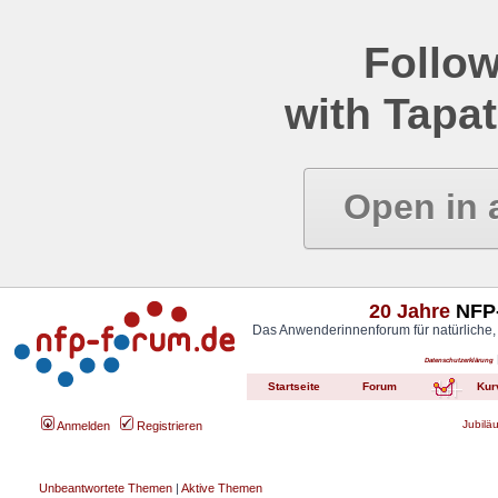
Follow
with Tapat
Open in 
20 Jahre
NFP-
Das Anwenderinnenforum für natürliche,
Datenschutzerklärung
Startseite
Forum
Kur
Jubilä
Anmelden
Registrieren
Unbeantwortete Themen
|
Aktive Themen