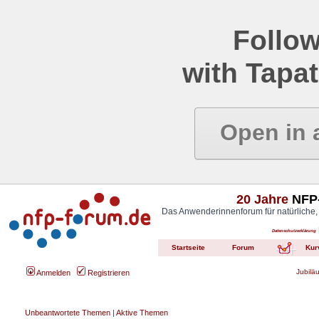
Follow
with Tapat
Open in 
20 Jahre
NFP-
Das Anwenderinnenforum für natürliche,
Datenschutzerklärung
Startseite
Forum
Kur
Jubilä
Anmelden
Registrieren
Unbeantwortete Themen
|
Aktive Themen