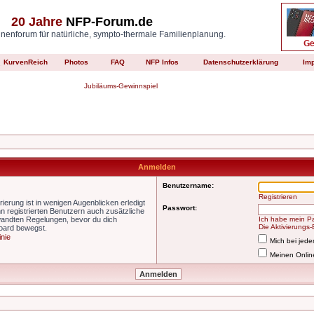
20 Jahre
NFP-Forum.de
enforum für natürliche, sympto-thermale Familienplanung.
KurvenReich
Photos
FAQ
NFP Infos
Datenschutzerklärung
Im
Jubiläums-Gewinnspiel
Anmelden
Benutzername:
Registrieren
ierung ist in wenigen Augenblicken erledigt
Passwort:
nn registrierten Benutzern auch zusätzliche
wandten Regelungen, bevor du dich
Ich habe mein P
Die Aktivierungs
Board bewegst.
inie
Mich bei jed
Meinen Onlin