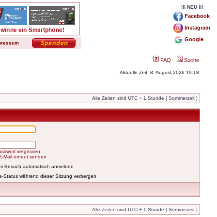
!!! NEU !!!
Facebook
Instagram
Google
pressum
FAQ
Suche
Aktuelle Zeit: 8. August 2026 19:18
Alle Zeiten sind UTC + 1 Stunde [ Sommerzeit ]
asswort vergessen
-E-Mail erneut senden
em Besuch automatisch anmelden
e-Status während dieser Sitzung verbergen
Alle Zeiten sind UTC + 1 Stunde [ Sommerzeit ]