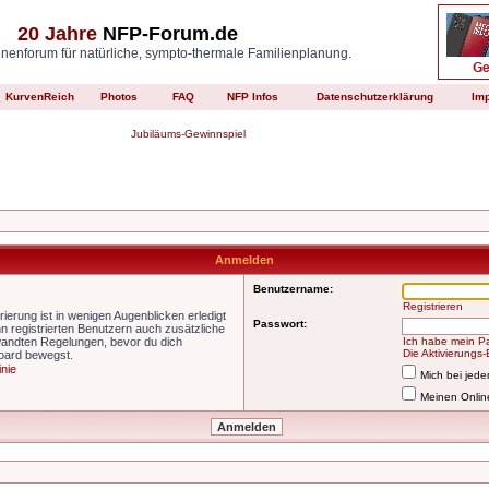
20 Jahre
NFP-Forum.de
enforum für natürliche, sympto-thermale Familienplanung.
KurvenReich
Photos
FAQ
NFP Infos
Datenschutzerklärung
Im
Jubiläums-Gewinnspiel
Anmelden
Benutzername:
Registrieren
ierung ist in wenigen Augenblicken erledigt
Passwort:
nn registrierten Benutzern auch zusätzliche
wandten Regelungen, bevor du dich
Ich habe mein P
Die Aktivierungs
Board bewegst.
inie
Mich bei jed
Meinen Onlin