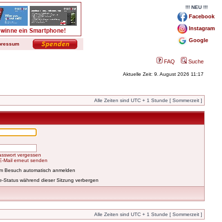
!!! NEU !!!
Facebook
Instagram
Google
pressum
FAQ
Suche
Aktuelle Zeit: 9. August 2026 11:17
Alle Zeiten sind UTC + 1 Stunde [ Sommerzeit ]
asswort vergessen
-E-Mail erneut senden
em Besuch automatisch anmelden
e-Status während dieser Sitzung verbergen
Alle Zeiten sind UTC + 1 Stunde [ Sommerzeit ]