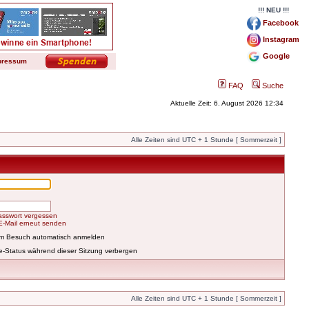
!!! NEU !!!
Facebook
Instagram
Google
pressum
FAQ
Suche
Aktuelle Zeit: 6. August 2026 12:34
Alle Zeiten sind UTC + 1 Stunde [ Sommerzeit ]
asswort vergessen
-E-Mail erneut senden
em Besuch automatisch anmelden
e-Status während dieser Sitzung verbergen
Alle Zeiten sind UTC + 1 Stunde [ Sommerzeit ]