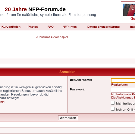
20 Jahre
NFP-Forum.de
enforum für natürliche, sympto-thermale Familienplanung.
KurvenReich
Photos
FAQ
NFP Infos
Datenschutzerklärung
Im
Jubiläums-Gewinnspiel
Anmelden
Benutzername:
Registrieren
ierung ist in wenigen Augenblicken erledigt
Passwort:
nn registrierten Benutzern auch zusätzliche
wandten Regelungen, bevor du dich
Ich habe mein P
Die Aktivierungs
Board bewegst.
inie
Mich bei jed
Meinen Onlin