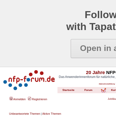
Follow
with Tapat
Open in 
20 Jahre
NFP-
Das Anwenderinnenforum für natürliche,
Datenschutzerklärung
Startseite
Forum
Kur
Jubilä
Anmelden
Registrieren
Unbeantwortete Themen
|
Aktive Themen