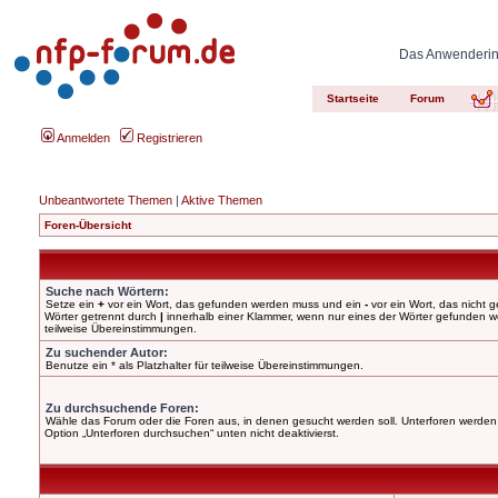
Das Anwenderinn
Startseite
Forum
Anmelden
Registrieren
Unbeantwortete Themen
|
Aktive Themen
Foren-Übersicht
Suche nach Wörtern:
Setze ein
+
vor ein Wort, das gefunden werden muss und ein
-
vor ein Wort, das nicht
Wörter getrennt durch
|
innerhalb einer Klammer, wenn nur eines der Wörter gefunden wer
teilweise Übereinstimmungen.
Zu suchender Autor:
Benutze ein * als Platzhalter für teilweise Übereinstimmungen.
Zu durchsuchende Foren:
Wähle das Forum oder die Foren aus, in denen gesucht werden soll. Unterforen werden 
Option „Unterforen durchsuchen“ unten nicht deaktivierst.