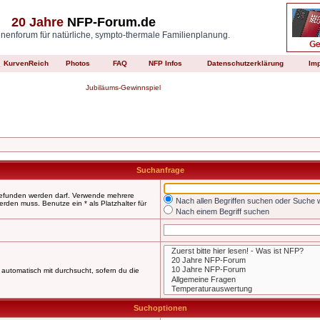
20 Jahre
NFP-Forum.de
enforum für natürliche, sympto-thermale Familienplanung.
KurvenReich
Photos
FAQ
NFP Infos
Datenschutzerklärung
Im
Jubiläums-Gewinnspiel
Suchanfrage
 gefunden werden darf. Verwende mehrere
Nach allen Begriffen suchen oder Suche
den muss. Benutze ein * als Platzhalter für
Nach einem Begriff suchen
automatisch mit durchsucht, sofern du die
Suchoptionen