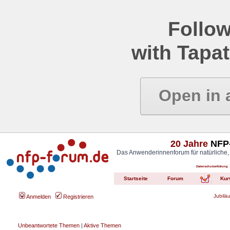
Follow
with Tapat
Open in 
20 Jahre
NFP-
Das Anwenderinnenforum für natürliche,
Datenschutzerklärung
Startseite
Forum
Kur
Jubilä
Anmelden
Registrieren
Unbeantwortete Themen
|
Aktive Themen