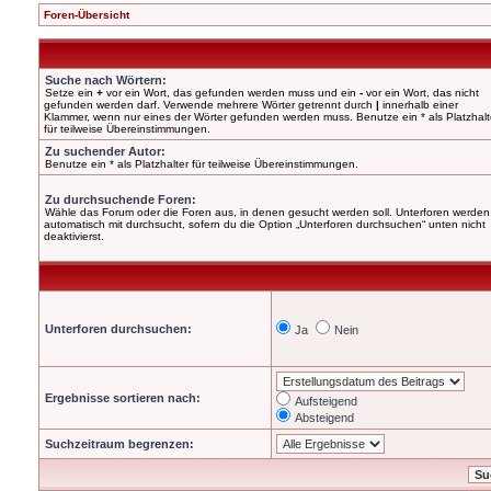
Foren-Übersicht
Suche nach Wörtern:
Setze ein
+
vor ein Wort, das gefunden werden muss und ein
-
vor ein Wort, das nicht
gefunden werden darf. Verwende mehrere Wörter getrennt durch
|
innerhalb einer
Klammer, wenn nur eines der Wörter gefunden werden muss. Benutze ein * als Platzhalt
für teilweise Übereinstimmungen.
Zu suchender Autor:
Benutze ein * als Platzhalter für teilweise Übereinstimmungen.
Zu durchsuchende Foren:
Wähle das Forum oder die Foren aus, in denen gesucht werden soll. Unterforen werden
automatisch mit durchsucht, sofern du die Option „Unterforen durchsuchen“ unten nicht
deaktivierst.
Unterforen durchsuchen:
Ja
Nein
Ergebnisse sortieren nach:
Aufsteigend
Absteigend
Suchzeitraum begrenzen: