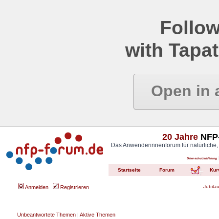
Follow
with Tapat
Open in 
20 Jahre
NFP-
Das Anwenderinnenforum für natürliche,
Datenschutzerklärung
Startseite
Forum
Kur
Jubilä
Anmelden
Registrieren
Unbeantwortete Themen
|
Aktive Themen