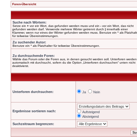
Foren-Übersicht
Suche nach Wörtern:
Setze ein
+
vor ein Wort, das gefunden werden muss und ein
-
vor ein Wort, das nicht
gefunden werden darf. Verwende mehrere Wörter getrennt durch
|
innerhalb einer
Klammer, wenn nur eines der Wörter gefunden werden muss. Benutze ein * als Platzhalt
für teilweise Übereinstimmungen.
Zu suchender Autor:
Benutze ein * als Platzhalter für teilweise Übereinstimmungen.
Zu durchsuchende Foren:
Wähle das Forum oder die Foren aus, in denen gesucht werden soll. Unterforen werden
automatisch mit durchsucht, sofern du die Option „Unterforen durchsuchen“ unten nicht
deaktivierst.
Unterforen durchsuchen:
Ja
Nein
Ergebnisse sortieren nach:
Aufsteigend
Absteigend
Suchzeitraum begrenzen: