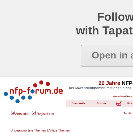
Follow
with Tapat
Open in 
20 Jahre
NFP-
Das Anwenderinnenforum für natürliche,
Datenschutzerklärung
Startseite
Forum
Kur
Jubilä
Anmelden
Registrieren
Unbeantwortete Themen
|
Aktive Themen