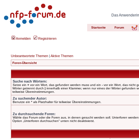
Das Anwenderinn
Startseite
Forum
Anmelden
Registrieren
Unbeantwortete Themen
|
Aktive Themen
Foren-Übersicht
Suche nach Wörtern:
Setze ein
+
vor ein Wort, das gefunden werden muss und ein
-
vor ein Wort, das nicht
Wörter getrennt durch
|
innerhalb einer Klammer, wenn nur eines der Wörter gefunden wer
teilweise Übereinstimmungen.
Zu suchender Autor:
Benutze ein * als Platzhalter für teilweise Übereinstimmungen.
Zu durchsuchende Foren:
Wähle das Forum oder die Foren aus, in denen gesucht werden soll. Unterforen werden 
Option „Unterforen durchsuchen“ unten nicht deaktivierst.