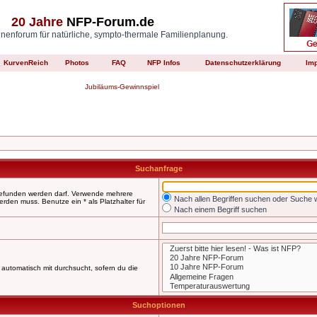
20 Jahre
NFP-Forum.de
enforum für natürliche, sympto-thermale Familienplanung.
KurvenReich
Photos
FAQ
NFP Infos
Datenschutzerklärung
Im
Jubiläums-Gewinnspiel
Suchanfrage
 gefunden werden darf. Verwende mehrere
Nach allen Begriffen suchen oder Suche
den muss. Benutze ein * als Platzhalter für
Nach einem Begriff suchen
automatisch mit durchsucht, sofern du die
Suchoptionen