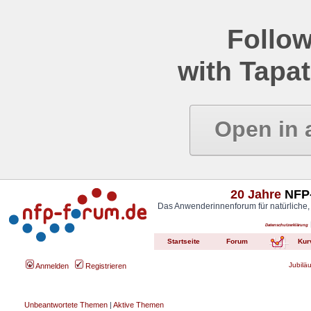
Follow
with Tapat
Open in 
20 Jahre
NFP-
Das Anwenderinnenforum für natürliche,
Datenschutzerklärung
Startseite
Forum
Kur
Jubilä
Anmelden
Registrieren
Unbeantwortete Themen
|
Aktive Themen