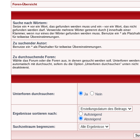
Foren-Übersicht
Suche nach Wörtern:
Setze ein
+
vor ein Wort, das gefunden werden muss und ein
-
vor ein Wort, das nicht
gefunden werden darf. Verwende mehrere Wörter getrennt durch
|
innerhalb einer
Klammer, wenn nur eines der Wörter gefunden werden muss. Benutze ein * als Platzhalt
für teilweise Übereinstimmungen.
Zu suchender Autor:
Benutze ein * als Platzhalter für teilweise Übereinstimmungen.
Zu durchsuchende Foren:
Wähle das Forum oder die Foren aus, in denen gesucht werden soll. Unterforen werden
automatisch mit durchsucht, sofern du die Option „Unterforen durchsuchen“ unten nicht
deaktivierst.
Unterforen durchsuchen:
Ja
Nein
Ergebnisse sortieren nach:
Aufsteigend
Absteigend
Suchzeitraum begrenzen: