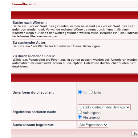
Foren-Übersicht
Suche nach Wörtern:
Setze ein
+
vor ein Wort, das gefunden werden muss und ein
-
vor ein Wort, das nicht
gefunden werden darf. Verwende mehrere Wörter getrennt durch
|
innerhalb einer
Klammer, wenn nur eines der Wörter gefunden werden muss. Benutze ein * als Platzhalt
für teilweise Übereinstimmungen.
Zu suchender Autor:
Benutze ein * als Platzhalter für teilweise Übereinstimmungen.
Zu durchsuchende Foren:
Wähle das Forum oder die Foren aus, in denen gesucht werden soll. Unterforen werden
automatisch mit durchsucht, sofern du die Option „Unterforen durchsuchen“ unten nicht
deaktivierst.
Unterforen durchsuchen:
Ja
Nein
Ergebnisse sortieren nach:
Aufsteigend
Absteigend
Suchzeitraum begrenzen: