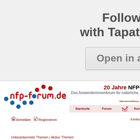
Follow
with Tapat
Open in 
20 Jahre
NFP-
Das Anwenderinnenforum für natürliche,
Datenschutzerklärung
Startseite
Forum
Kur
Jubilä
Anmelden
Registrieren
Unbeantwortete Themen
|
Aktive Themen