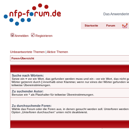
Das Anwenderinn
Startseite
Forum
Anmelden
Registrieren
Unbeantwortete Themen
|
Aktive Themen
Foren-Übersicht
Suche nach Wörtern:
Setze ein
+
vor ein Wort, das gefunden werden muss und ein
-
vor ein Wort, das nicht
Wörter getrennt durch
|
innerhalb einer Klammer, wenn nur eines der Wörter gefunden wer
teilweise Übereinstimmungen.
Zu suchender Autor:
Benutze ein * als Platzhalter für teilweise Übereinstimmungen.
Zu durchsuchende Foren:
Wähle das Forum oder die Foren aus, in denen gesucht werden soll. Unterforen werden 
Option „Unterforen durchsuchen“ unten nicht deaktivierst.