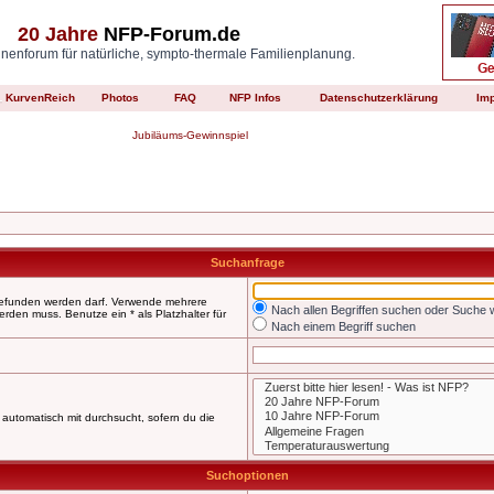
20 Jahre
NFP-Forum.de
enforum für natürliche, sympto-thermale Familienplanung.
KurvenReich
Photos
FAQ
NFP Infos
Datenschutzerklärung
Im
Jubiläums-Gewinnspiel
Suchanfrage
 gefunden werden darf. Verwende mehrere
Nach allen Begriffen suchen oder Suche
den muss. Benutze ein * als Platzhalter für
Nach einem Begriff suchen
automatisch mit durchsucht, sofern du die
Suchoptionen