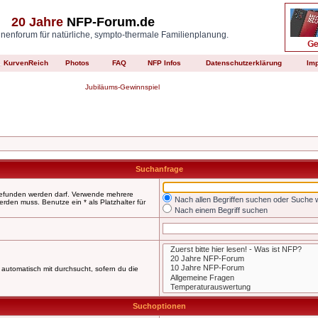
20 Jahre
NFP-Forum.de
enforum für natürliche, sympto-thermale Familienplanung.
KurvenReich
Photos
FAQ
NFP Infos
Datenschutzerklärung
Im
Jubiläums-Gewinnspiel
Suchanfrage
 gefunden werden darf. Verwende mehrere
Nach allen Begriffen suchen oder Suche
den muss. Benutze ein * als Platzhalter für
Nach einem Begriff suchen
automatisch mit durchsucht, sofern du die
Suchoptionen