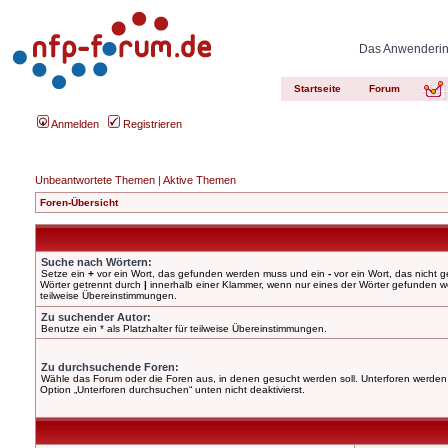
Das Anwenderinn
Startseite
Forum
Anmelden
Registrieren
Unbeantwortete Themen
|
Aktive Themen
Foren-Übersicht
Suche nach Wörtern:
Setze ein
+
vor ein Wort, das gefunden werden muss und ein
-
vor ein Wort, das nicht
Wörter getrennt durch
|
innerhalb einer Klammer, wenn nur eines der Wörter gefunden wer
teilweise Übereinstimmungen.
Zu suchender Autor:
Benutze ein * als Platzhalter für teilweise Übereinstimmungen.
Zu durchsuchende Foren:
Wähle das Forum oder die Foren aus, in denen gesucht werden soll. Unterforen werden 
Option „Unterforen durchsuchen“ unten nicht deaktivierst.