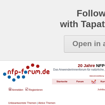
Follow
with Tapat
Open in 
20 Jahre
NFP-
Das Anwenderinnenforum für natürliche,
Datenschutzerklärung
Startseite
Forum
Kur
Jubilä
Anmelden
Registrieren
Unbeantwortete Themen
|
Aktive Themen