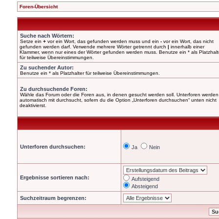
Foren-Übersicht
Suche nach Wörtern:
Setze ein
+
vor ein Wort, das gefunden werden muss und ein
-
vor ein Wort, das nicht
gefunden werden darf. Verwende mehrere Wörter getrennt durch
|
innerhalb einer
Klammer, wenn nur eines der Wörter gefunden werden muss. Benutze ein * als Platzhalt
für teilweise Übereinstimmungen.
Zu suchender Autor:
Benutze ein * als Platzhalter für teilweise Übereinstimmungen.
Zu durchsuchende Foren:
Wähle das Forum oder die Foren aus, in denen gesucht werden soll. Unterforen werden
automatisch mit durchsucht, sofern du die Option „Unterforen durchsuchen“ unten nicht
deaktivierst.
Unterforen durchsuchen:
Ja
Nein
Ergebnisse sortieren nach:
Aufsteigend
Absteigend
Suchzeitraum begrenzen: