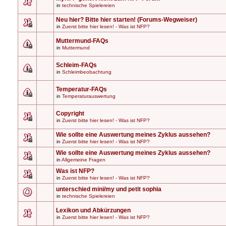
in
technische Spielereien
Neu hier? Bitte hier starten! (Forums-Wegweiser)
in
Zuerst bitte hier lesen! - Was ist NFP?
Muttermund-FAQs
in
Muttermund
Schleim-FAQs
in
Schleimbeobachtung
Temperatur-FAQs
in
Temperaturauswertung
Copyright
in
Zuerst bitte hier lesen! - Was ist NFP?
Wie sollte eine Auswertung meines Zyklus aussehen?
in
Zuerst bitte hier lesen! - Was ist NFP?
Wie sollte eine Auswertung meines Zyklus aussehen?
in
Allgemeine Fragen
Was ist NFP?
in
Zuerst bitte hier lesen! - Was ist NFP?
unterschied mini/my und petit sophia
in
technische Spielereien
Lexikon und Abkürzungen
in
Zuerst bitte hier lesen! - Was ist NFP?