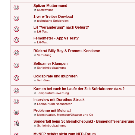
Spitzer Muttermund
in
Muttermund
1-wire-Treiber Dowload
in
technische Spielereien
LH "Veränderung" nach Geburt?
in
LH-Test
Femometer - App vs Test?
in
LH-Test
Rückruf Billy Boy & Fromms Kondome
in
Verhütung
Seltsamer Klumpen
in
Schleimbeobachtung
Goldspirale und Ibuprofen
in
Verhütung
Kamen bei euch im Laufe der Zeit Störfaktoren dazu?
in
Temperaturauswertung
Interview mit Dorothee Struck
in
Literatur und Nachrichten
Probleme mit Meluna!
in
Menstruation, Mooncup/Divacup und Co
Sonderfall beim Schleimhöhepunkt - Binnendifferenzierung
in
Schleimbeobachtung
MyNFP gehört nicht zum NFP-Forum