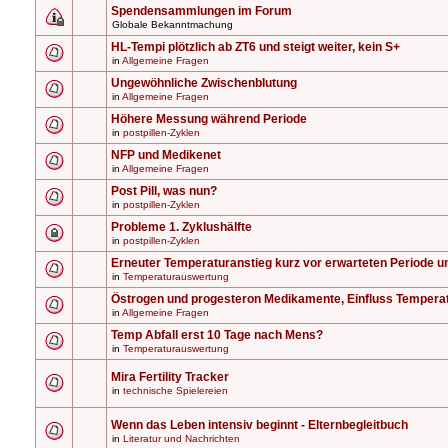
Spendensammlungen im Forum
Globale Bekanntmachung
HL-Tempi plötzlich ab ZT6 und steigt weiter, kein S+
in
Allgemeine Fragen
Ungewöhnliche Zwischenblutung
in
Allgemeine Fragen
Höhere Messung während Periode
in
postpillen-Zyklen
NFP und Medikenet
in
Allgemeine Fragen
Post Pill, was nun?
in
postpillen-Zyklen
Probleme 1. Zyklushälfte
in
postpillen-Zyklen
Erneuter Temperaturanstieg kurz vor erwarteten Periode u
in
Temperaturauswertung
Östrogen und progesteron Medikamente, Einfluss Tempera
in
Allgemeine Fragen
Temp Abfall erst 10 Tage nach Mens?
in
Temperaturauswertung
Mira Fertility Tracker
in
technische Spielereien
Wenn das Leben intensiv beginnt - Elternbegleitbuch
in
Literatur und Nachrichten