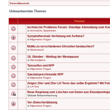
Foren-Übersicht
Unbeantwortete Themen
Themen
technische Probleme Forum: Ständige Abmeldung vom Ku
in
technische Spielereien
Symptothermale Verhütung mit Asthma?
in
Allgemeine Fragen
MuMu zu verschiedenen Uhrzeiten beobachten?
in
Muttermund
18. Oktober - Welttag der Menopause
in
Wechseljahre
Tamoxifen und NFP
in
Allgemeine Fragen
Spezialsprechstunde NFP
in
Allgemeine Fragen
Zeigen 10er und 25er LH Tests das selbe Ergebnis? Mit Fot
in
LH-Test
Neue Regelung zum Löschen von Daten aus Einzelpostings
Globale Bekanntmachung
Vor-/Zwischenblutung
in
Allgemeine Fragen