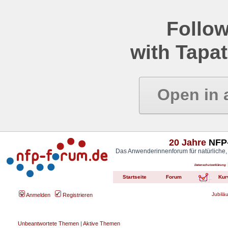
Follow
with Tapat
Open in 
20 Jahre
NFP-
Das Anwenderinnenforum für natürliche,
Datenschutzerklärung
Startseite
Forum
Kur
Jubilä
Anmelden
Registrieren
Unbeantwortete Themen
|
Aktive Themen