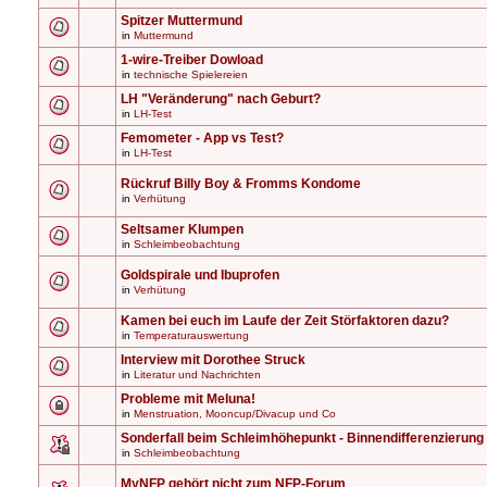
Spitzer Muttermund
in
Muttermund
1-wire-Treiber Dowload
in
technische Spielereien
LH "Veränderung" nach Geburt?
in
LH-Test
Femometer - App vs Test?
in
LH-Test
Rückruf Billy Boy & Fromms Kondome
in
Verhütung
Seltsamer Klumpen
in
Schleimbeobachtung
Goldspirale und Ibuprofen
in
Verhütung
Kamen bei euch im Laufe der Zeit Störfaktoren dazu?
in
Temperaturauswertung
Interview mit Dorothee Struck
in
Literatur und Nachrichten
Probleme mit Meluna!
in
Menstruation, Mooncup/Divacup und Co
Sonderfall beim Schleimhöhepunkt - Binnendifferenzierung
in
Schleimbeobachtung
MyNFP gehört nicht zum NFP-Forum