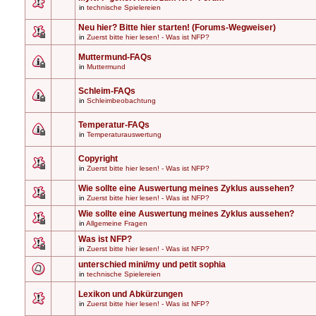
in
technische Spielereien
Neu hier? Bitte hier starten! (Forums-Wegweiser)
in
Zuerst bitte hier lesen! - Was ist NFP?
Muttermund-FAQs
in
Muttermund
Schleim-FAQs
in
Schleimbeobachtung
Temperatur-FAQs
in
Temperaturauswertung
Copyright
in
Zuerst bitte hier lesen! - Was ist NFP?
Wie sollte eine Auswertung meines Zyklus aussehen?
in
Zuerst bitte hier lesen! - Was ist NFP?
Wie sollte eine Auswertung meines Zyklus aussehen?
in
Allgemeine Fragen
Was ist NFP?
in
Zuerst bitte hier lesen! - Was ist NFP?
unterschied mini/my und petit sophia
in
technische Spielereien
Lexikon und Abkürzungen
in
Zuerst bitte hier lesen! - Was ist NFP?