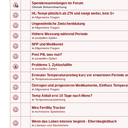
Spendensammlungen im Forum
Globale Bekanntmachung
HL-Tempi plötzlich ab ZT6 und steigt weiter, kein S+
in
Allgemeine Fragen
Ungewöhnliche Zwischenblutung
in
Allgemeine Fragen
Höhere Messung während Periode
in
postpillen-Zyklen
NFP und Medikenet
in
Allgemeine Fragen
Post Pill, was nun?
in
postpillen-Zyklen
Probleme 1. Zyklushälfte
in
postpillen-Zyklen
Erneuter Temperaturanstieg kurz vor erwarteten Periode u
in
Temperaturauswertung
Östrogen und progesteron Medikamente, Einfluss Tempera
in
Allgemeine Fragen
Temp Abfall erst 10 Tage nach Mens?
in
Temperaturauswertung
Mira Fertility Tracker
in
technische Spielereien
Wenn das Leben intensiv beginnt - Elternbegleitbuch
in
Literatur und Nachrichten