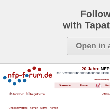
Follow
with Tapat
Open in 
20 Jahre
NFP-
Das Anwenderinnenforum für natürliche,
Datenschutzerklärung
Startseite
Forum
Kur
Jubilä
Anmelden
Registrieren
Unbeantwortete Themen
|
Aktive Themen