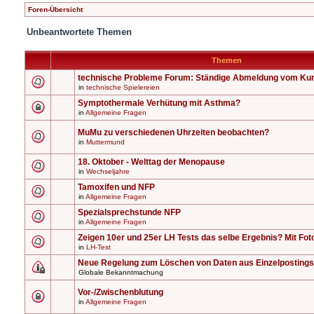
Foren-Übersicht
Unbeantwortete Themen
Themen
technische Probleme Forum: Ständige Abmeldung vom Ku
in
technische Spielereien
Symptothermale Verhütung mit Asthma?
in
Allgemeine Fragen
MuMu zu verschiedenen Uhrzeiten beobachten?
in
Muttermund
18. Oktober - Welttag der Menopause
in
Wechseljahre
Tamoxifen und NFP
in
Allgemeine Fragen
Spezialsprechstunde NFP
in
Allgemeine Fragen
Zeigen 10er und 25er LH Tests das selbe Ergebnis? Mit Fot
in
LH-Test
Neue Regelung zum Löschen von Daten aus Einzelpostings
Globale Bekanntmachung
Vor-/Zwischenblutung
in
Allgemeine Fragen