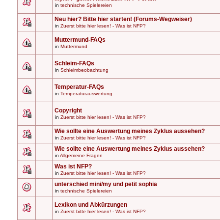
in
technische Spielereien
Neu hier? Bitte hier starten! (Forums-Wegweiser)
in
Zuerst bitte hier lesen! - Was ist NFP?
Muttermund-FAQs
in
Muttermund
Schleim-FAQs
in
Schleimbeobachtung
Temperatur-FAQs
in
Temperaturauswertung
Copyright
in
Zuerst bitte hier lesen! - Was ist NFP?
Wie sollte eine Auswertung meines Zyklus aussehen?
in
Zuerst bitte hier lesen! - Was ist NFP?
Wie sollte eine Auswertung meines Zyklus aussehen?
in
Allgemeine Fragen
Was ist NFP?
in
Zuerst bitte hier lesen! - Was ist NFP?
unterschied mini/my und petit sophia
in
technische Spielereien
Lexikon und Abkürzungen
in
Zuerst bitte hier lesen! - Was ist NFP?