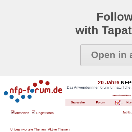
Follow
with Tapat
Open in 
20 Jahre
NFP-
Das Anwenderinnenforum für natürliche,
Datenschutzerklärung
Startseite
Forum
Kur
Jubilä
Anmelden
Registrieren
Unbeantwortete Themen
|
Aktive Themen