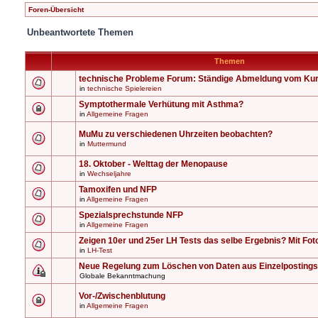
Foren-Übersicht
Unbeantwortete Themen
Themen
technische Probleme Forum: Ständige Abmeldung vom Ku
in
technische Spielereien
Symptothermale Verhütung mit Asthma?
in
Allgemeine Fragen
MuMu zu verschiedenen Uhrzeiten beobachten?
in
Muttermund
18. Oktober - Welttag der Menopause
in
Wechseljahre
Tamoxifen und NFP
in
Allgemeine Fragen
Spezialsprechstunde NFP
in
Allgemeine Fragen
Zeigen 10er und 25er LH Tests das selbe Ergebnis? Mit Fot
in
LH-Test
Neue Regelung zum Löschen von Daten aus Einzelpostings
Globale Bekanntmachung
Vor-/Zwischenblutung
in
Allgemeine Fragen