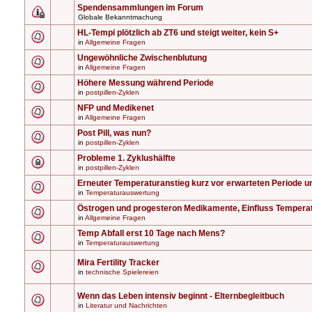
Spendensammlungen im Forum
Globale Bekanntmachung
HL-Tempi plötzlich ab ZT6 und steigt weiter, kein S+
in
Allgemeine Fragen
Ungewöhnliche Zwischenblutung
in
Allgemeine Fragen
Höhere Messung während Periode
in
postpillen-Zyklen
NFP und Medikenet
in
Allgemeine Fragen
Post Pill, was nun?
in
postpillen-Zyklen
Probleme 1. Zyklushälfte
in
postpillen-Zyklen
Erneuter Temperaturanstieg kurz vor erwarteten Periode u
in
Temperaturauswertung
Östrogen und progesteron Medikamente, Einfluss Tempera
in
Allgemeine Fragen
Temp Abfall erst 10 Tage nach Mens?
in
Temperaturauswertung
Mira Fertility Tracker
in
technische Spielereien
Wenn das Leben intensiv beginnt - Elternbegleitbuch
in
Literatur und Nachrichten