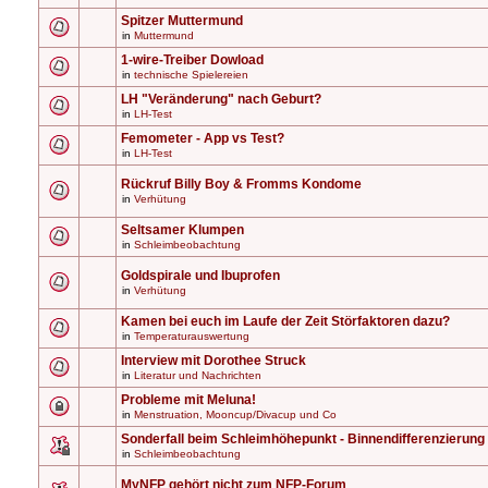
Spitzer Muttermund
in
Muttermund
1-wire-Treiber Dowload
in
technische Spielereien
LH "Veränderung" nach Geburt?
in
LH-Test
Femometer - App vs Test?
in
LH-Test
Rückruf Billy Boy & Fromms Kondome
in
Verhütung
Seltsamer Klumpen
in
Schleimbeobachtung
Goldspirale und Ibuprofen
in
Verhütung
Kamen bei euch im Laufe der Zeit Störfaktoren dazu?
in
Temperaturauswertung
Interview mit Dorothee Struck
in
Literatur und Nachrichten
Probleme mit Meluna!
in
Menstruation, Mooncup/Divacup und Co
Sonderfall beim Schleimhöhepunkt - Binnendifferenzierung
in
Schleimbeobachtung
MyNFP gehört nicht zum NFP-Forum