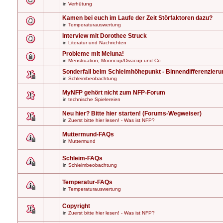
in
Verhütung
Kamen bei euch im Laufe der Zeit Störfaktoren dazu?
in
Temperaturauswertung
Interview mit Dorothee Struck
in
Literatur und Nachrichten
Probleme mit Meluna!
in
Menstruation, Mooncup/Divacup und Co
Sonderfall beim Schleimhöhepunkt - Binnendifferenzieru
in
Schleimbeobachtung
MyNFP gehört nicht zum NFP-Forum
in
technische Spielereien
Neu hier? Bitte hier starten! (Forums-Wegweiser)
in
Zuerst bitte hier lesen! - Was ist NFP?
Muttermund-FAQs
in
Muttermund
Schleim-FAQs
in
Schleimbeobachtung
Temperatur-FAQs
in
Temperaturauswertung
Copyright
in
Zuerst bitte hier lesen! - Was ist NFP?