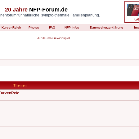
20 Jahre
NFP-Forum.de
enforum für natürliche, sympto-thermale Familienplanung.
KurvenReich
Photos
FAQ
NFP Infos
Datenschutzerklärung
Im
Jubiläums-Gewinnspiel
Themen
KurvenReic