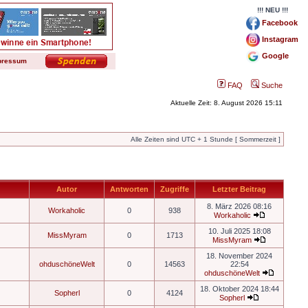
!!! NEU !!!
Facebook
Instagram
Google
pressum
FAQ
Suche
Aktuelle Zeit: 8. August 2026 15:11
Alle Zeiten sind UTC + 1 Stunde [ Sommerzeit ]
Autor
Antworten
Zugriffe
Letzter Beitrag
8. März 2026 08:16
Workaholic
0
938
Workaholic
10. Juli 2025 18:08
MissMyram
0
1713
MissMyram
18. November 2024
ohduschöneWelt
0
14563
22:54
ohduschöneWelt
18. Oktober 2024 18:44
Sopherl
0
4124
Sopherl