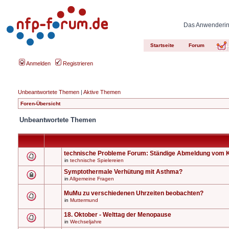
Das Anwenderinn
Startseite
Forum
Anmelden
Registrieren
Unbeantwortete Themen
|
Aktive Themen
Foren-Übersicht
Unbeantwortete Themen
technische Probleme Forum: Ständige Abmeldung vom 
in
technische Spielereien
Symptothermale Verhütung mit Asthma?
in
Allgemeine Fragen
MuMu zu verschiedenen Uhrzeiten beobachten?
in
Muttermund
18. Oktober - Welttag der Menopause
in
Wechseljahre