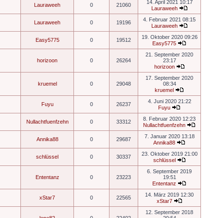
14. April 2021 10:17
Lauraweeh
0
21060
Lauraweeh
4. Februar 2021 08:15
Lauraweeh
0
19196
Lauraweeh
19. Oktober 2020 09:26
Easy5775
0
19512
Easy5775
21. September 2020
horizoon
0
26264
23:17
horizoon
17. September 2020
kruemel
0
29048
08:34
kruemel
4. Juni 2020 21:22
Fuyu
0
26237
Fuyu
8. Februar 2020 12:23
Nullachtfuenfzehn
0
33312
Nullachtfuenfzehn
7. Januar 2020 13:18
Annika88
0
29687
Annika88
23. Oktober 2019 21:00
schlüssel
0
30337
schlüssel
6. September 2019
Ententanz
0
23223
19:51
Ententanz
14. März 2019 12:30
xStar7
0
22565
xStar7
12. September 2018