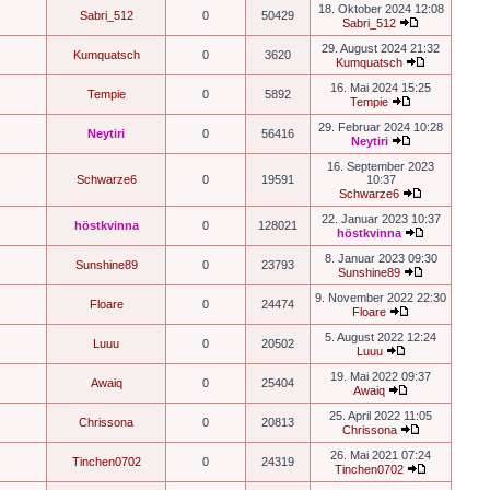
18. Oktober 2024 12:08
Sabri_512
0
50429
Sabri_512
29. August 2024 21:32
Kumquatsch
0
3620
Kumquatsch
16. Mai 2024 15:25
Tempie
0
5892
Tempie
29. Februar 2024 10:28
Neytiri
0
56416
Neytiri
16. September 2023
Schwarze6
0
19591
10:37
Schwarze6
22. Januar 2023 10:37
höstkvinna
0
128021
höstkvinna
8. Januar 2023 09:30
Sunshine89
0
23793
Sunshine89
9. November 2022 22:30
Floare
0
24474
Floare
5. August 2022 12:24
Luuu
0
20502
Luuu
19. Mai 2022 09:37
Awaiq
0
25404
Awaiq
25. April 2022 11:05
Chrissona
0
20813
Chrissona
26. Mai 2021 07:24
Tinchen0702
0
24319
Tinchen0702