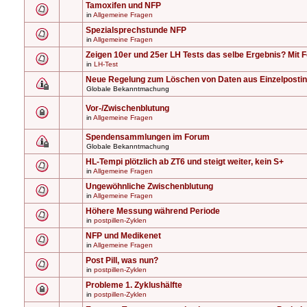
Tamoxifen und NFP
in
Allgemeine Fragen
Spezialsprechstunde NFP
in
Allgemeine Fragen
Zeigen 10er und 25er LH Tests das selbe Ergebnis? Mit F
in
LH-Test
Neue Regelung zum Löschen von Daten aus Einzelposti
Globale Bekanntmachung
Vor-/Zwischenblutung
in
Allgemeine Fragen
Spendensammlungen im Forum
Globale Bekanntmachung
HL-Tempi plötzlich ab ZT6 und steigt weiter, kein S+
in
Allgemeine Fragen
Ungewöhnliche Zwischenblutung
in
Allgemeine Fragen
Höhere Messung während Periode
in
postpillen-Zyklen
NFP und Medikenet
in
Allgemeine Fragen
Post Pill, was nun?
in
postpillen-Zyklen
Probleme 1. Zyklushälfte
in
postpillen-Zyklen