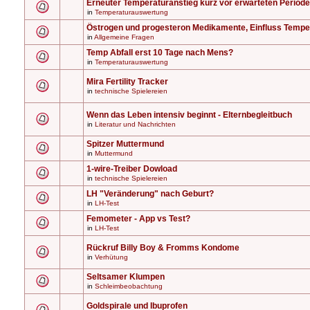
Erneuter Temperaturanstieg kurz vor erwarteten Periode
in
Temperaturauswertung
Östrogen und progesteron Medikamente, Einfluss Tempe
in
Allgemeine Fragen
Temp Abfall erst 10 Tage nach Mens?
in
Temperaturauswertung
Mira Fertility Tracker
in
technische Spielereien
Wenn das Leben intensiv beginnt - Elternbegleitbuch
in
Literatur und Nachrichten
Spitzer Muttermund
in
Muttermund
1-wire-Treiber Dowload
in
technische Spielereien
LH "Veränderung" nach Geburt?
in
LH-Test
Femometer - App vs Test?
in
LH-Test
Rückruf Billy Boy & Fromms Kondome
in
Verhütung
Seltsamer Klumpen
in
Schleimbeobachtung
Goldspirale und Ibuprofen