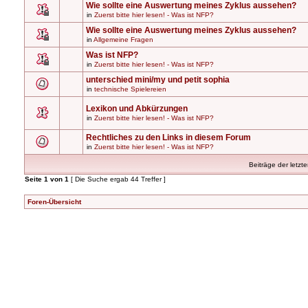
Wie sollte eine Auswertung meines Zyklus aussehen?
in
Zuerst bitte hier lesen! - Was ist NFP?
Wie sollte eine Auswertung meines Zyklus aussehen?
in
Allgemeine Fragen
Was ist NFP?
in
Zuerst bitte hier lesen! - Was ist NFP?
unterschied mini/my und petit sophia
in
technische Spielereien
Lexikon und Abkürzungen
in
Zuerst bitte hier lesen! - Was ist NFP?
Rechtliches zu den Links in diesem Forum
in
Zuerst bitte hier lesen! - Was ist NFP?
Beiträge der letzt
Seite
1
von
1
[ Die Suche ergab 44 Treffer ]
Foren-Übersicht