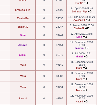
lene82
0
22402
20:54
lene82
24. April 2018 09:48
Erdnuss_Flip
0
22309
Erdnuss_Flip
18. Februar 2018 15:20
Zwiebel94
0
35836
Zwiebel94
6. Januar 2018 20:30
Enidan39
0
23947
Enidan39
17. April 2011 14:48
Dina
0
39241
Dina
17. Dezember 2010
Jasmin
0
37151
19:50
Jasmin
1. Juli 2009 16:21
akelei
0
91049
akelei
11. Dezember 2008
Mara
0
49149
16:03
Mara
11. Dezember 2008
Mara
0
58287
15:59
Mara
11. Dezember 2008
Mara
0
59794
12:53
Mara
13. November 2006
Naomi
0
44186
22:32
Naomi