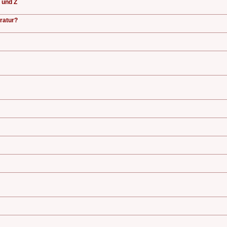
 und Z
ratur?