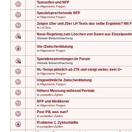
Tamoxifen und NFP
in
Allgemeine Fragen
Spezialsprechstunde NFP
in
Allgemeine Fragen
Zeigen 10er und 25er LH Tests das selbe Ergebnis? Mit F
in
LH-Test
Neue Regelung zum Löschen von Daten aus Einzelposti
Globale Bekanntmachung
Vor-/Zwischenblutung
in
Allgemeine Fragen
Spendensammlungen im Forum
Globale Bekanntmachung
HL-Tempi plötzlich ab ZT6 und steigt weiter, kein S+
in
Allgemeine Fragen
Ungewöhnliche Zwischenblutung
in
Allgemeine Fragen
Höhere Messung während Periode
in
postpillen-Zyklen
NFP und Medikenet
in
Allgemeine Fragen
Post Pill, was nun?
in
postpillen-Zyklen
Probleme 1. Zyklushälfte
in
postpillen-Zyklen