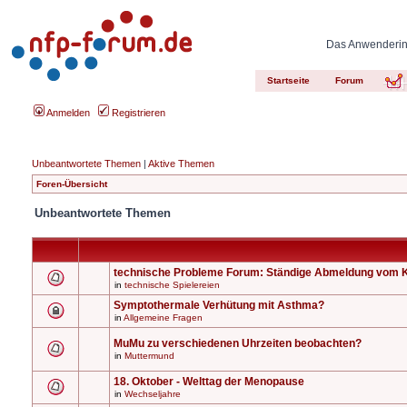
Das Anwenderinn
Startseite
Forum
Anmelden
Registrieren
Unbeantwortete Themen
|
Aktive Themen
Foren-Übersicht
Unbeantwortete Themen
technische Probleme Forum: Ständige Abmeldung vom 
in
technische Spielereien
Symptothermale Verhütung mit Asthma?
in
Allgemeine Fragen
MuMu zu verschiedenen Uhrzeiten beobachten?
in
Muttermund
18. Oktober - Welttag der Menopause
in
Wechseljahre