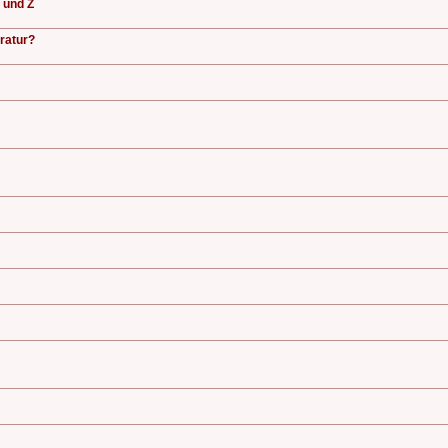
 und Z
ratur?