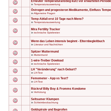
Erneuter Temperaturanstieg kurz vor erwarteten Periode
in
Temperaturauswertung
Östrogen und progesteron Medikamente, Einfluss Tempe
in
Allgemeine Fragen
Temp Abfall erst 10 Tage nach Mens?
in
Temperaturauswertung
Mira Fertility Tracker
in
technische Spielereien
Wenn das Leben intensiv beginnt - Elternbegleitbuch
in
Literatur und Nachrichten
Spitzer Muttermund
in
Muttermund
1-wire-Treiber Dowload
in
technische Spielereien
LH "Veränderung" nach Geburt?
in
LH-Test
Femometer - App vs Test?
in
LH-Test
Rückruf Billy Boy & Fromms Kondome
in
Verhütung
Seltsamer Klumpen
in
Schleimbeobachtung
Goldspirale und Ibuprofen