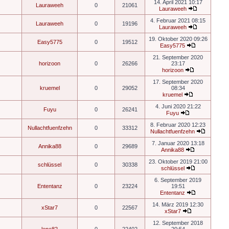
14. April 2021 10:17
Lauraweeh
0
21061
Lauraweeh
4. Februar 2021 08:15
Lauraweeh
0
19196
Lauraweeh
19. Oktober 2020 09:26
Easy5775
0
19512
Easy5775
21. September 2020
horizoon
0
26266
23:17
horizoon
17. September 2020
kruemel
0
29052
08:34
kruemel
4. Juni 2020 21:22
Fuyu
0
26241
Fuyu
8. Februar 2020 12:23
Nullachtfuenfzehn
0
33312
Nullachtfuenfzehn
7. Januar 2020 13:18
Annika88
0
29689
Annika88
23. Oktober 2019 21:00
schlüssel
0
30338
schlüssel
6. September 2019
Ententanz
0
23224
19:51
Ententanz
14. März 2019 12:30
xStar7
0
22567
xStar7
12. September 2018