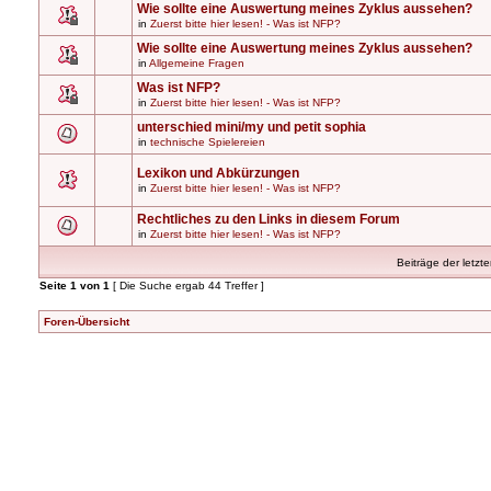
Wie sollte eine Auswertung meines Zyklus aussehen?
in
Zuerst bitte hier lesen! - Was ist NFP?
Wie sollte eine Auswertung meines Zyklus aussehen?
in
Allgemeine Fragen
Was ist NFP?
in
Zuerst bitte hier lesen! - Was ist NFP?
unterschied mini/my und petit sophia
in
technische Spielereien
Lexikon und Abkürzungen
in
Zuerst bitte hier lesen! - Was ist NFP?
Rechtliches zu den Links in diesem Forum
in
Zuerst bitte hier lesen! - Was ist NFP?
Beiträge der letzt
Seite
1
von
1
[ Die Suche ergab 44 Treffer ]
Foren-Übersicht