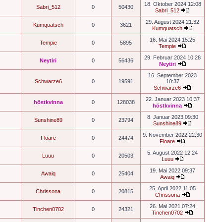
18. Oktober 2024 12:08
Sabri_512
0
50430
Sabri_512
29. August 2024 21:32
Kumquatsch
0
3621
Kumquatsch
16. Mai 2024 15:25
Tempie
0
5895
Tempie
29. Februar 2024 10:28
Neytiri
0
56436
Neytiri
16. September 2023
Schwarze6
0
19591
10:37
Schwarze6
22. Januar 2023 10:37
höstkvinna
0
128038
höstkvinna
8. Januar 2023 09:30
Sunshine89
0
23794
Sunshine89
9. November 2022 22:30
Floare
0
24474
Floare
5. August 2022 12:24
Luuu
0
20503
Luuu
19. Mai 2022 09:37
Awaiq
0
25404
Awaiq
25. April 2022 11:05
Chrissona
0
20815
Chrissona
26. Mai 2021 07:24
Tinchen0702
0
24321
Tinchen0702