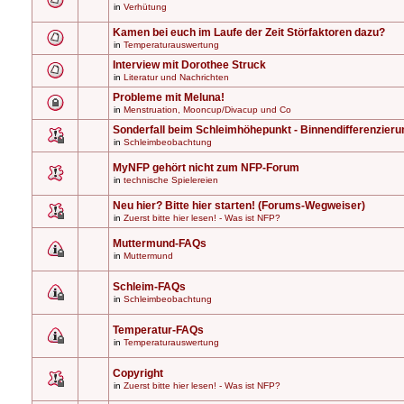
in
Verhütung
Kamen bei euch im Laufe der Zeit Störfaktoren dazu?
in
Temperaturauswertung
Interview mit Dorothee Struck
in
Literatur und Nachrichten
Probleme mit Meluna!
in
Menstruation, Mooncup/Divacup und Co
Sonderfall beim Schleimhöhepunkt - Binnendifferenzieru
in
Schleimbeobachtung
MyNFP gehört nicht zum NFP-Forum
in
technische Spielereien
Neu hier? Bitte hier starten! (Forums-Wegweiser)
in
Zuerst bitte hier lesen! - Was ist NFP?
Muttermund-FAQs
in
Muttermund
Schleim-FAQs
in
Schleimbeobachtung
Temperatur-FAQs
in
Temperaturauswertung
Copyright
in
Zuerst bitte hier lesen! - Was ist NFP?