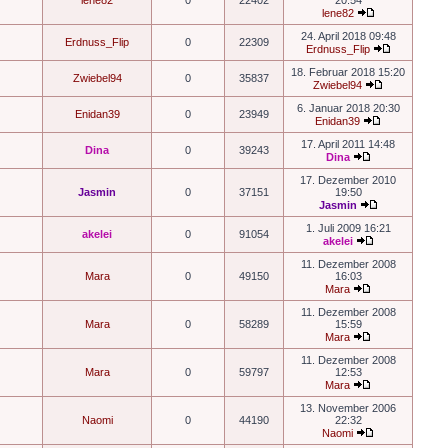
lene82
0
22402
20:54
lene82
24. April 2018 09:48
Erdnuss_Flip
0
22309
Erdnuss_Flip
18. Februar 2018 15:20
Zwiebel94
0
35837
Zwiebel94
6. Januar 2018 20:30
Enidan39
0
23949
Enidan39
17. April 2011 14:48
Dina
0
39243
Dina
17. Dezember 2010
Jasmin
0
37151
19:50
Jasmin
1. Juli 2009 16:21
akelei
0
91054
akelei
11. Dezember 2008
Mara
0
49150
16:03
Mara
11. Dezember 2008
Mara
0
58289
15:59
Mara
11. Dezember 2008
Mara
0
59797
12:53
Mara
13. November 2006
Naomi
0
44190
22:32
Naomi