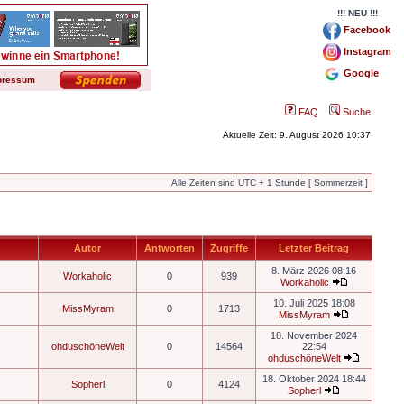
!!! NEU !!!
Facebook
Instagram
Google
pressum
FAQ
Suche
Aktuelle Zeit: 9. August 2026 10:37
Alle Zeiten sind UTC + 1 Stunde [ Sommerzeit ]
Autor
Antworten
Zugriffe
Letzter Beitrag
8. März 2026 08:16
Workaholic
0
939
Workaholic
10. Juli 2025 18:08
MissMyram
0
1713
MissMyram
18. November 2024
ohduschöneWelt
0
14564
22:54
ohduschöneWelt
18. Oktober 2024 18:44
Sopherl
0
4124
Sopherl