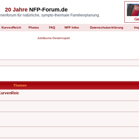
20 Jahre
NFP-Forum.de
enforum für natürliche, sympto-thermale Familienplanung.
KurvenReich
Photos
FAQ
NFP Infos
Datenschutzerklärung
Im
Jubiläums-Gewinnspiel
Themen
KurvenReic