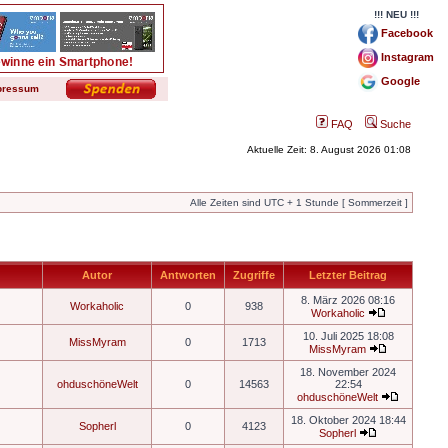
!!! NEU !!!
Facebook
Instagram
Google
pressum
FAQ
Suche
Aktuelle Zeit: 8. August 2026 01:08
Alle Zeiten sind UTC + 1 Stunde [ Sommerzeit ]
Autor
Antworten
Zugriffe
Letzter Beitrag
8. März 2026 08:16
Workaholic
0
938
Workaholic
10. Juli 2025 18:08
MissMyram
0
1713
MissMyram
18. November 2024
ohduschöneWelt
0
14563
22:54
ohduschöneWelt
18. Oktober 2024 18:44
Sopherl
0
4123
Sopherl