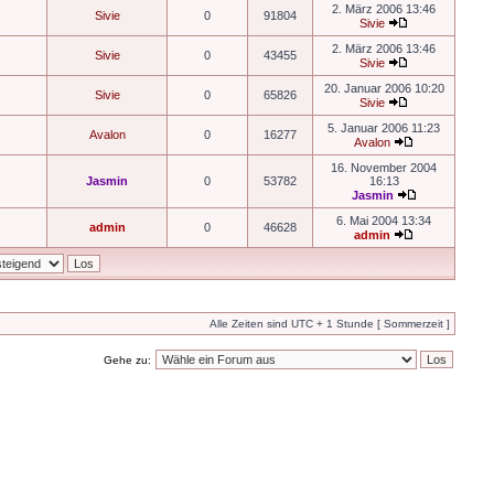
2. März 2006 13:46
Sivie
0
91804
Sivie
2. März 2006 13:46
Sivie
0
43455
Sivie
20. Januar 2006 10:20
Sivie
0
65826
Sivie
5. Januar 2006 11:23
Avalon
0
16277
Avalon
16. November 2004
Jasmin
0
53782
16:13
Jasmin
6. Mai 2004 13:34
admin
0
46628
admin
Alle Zeiten sind UTC + 1 Stunde [ Sommerzeit ]
Gehe zu: