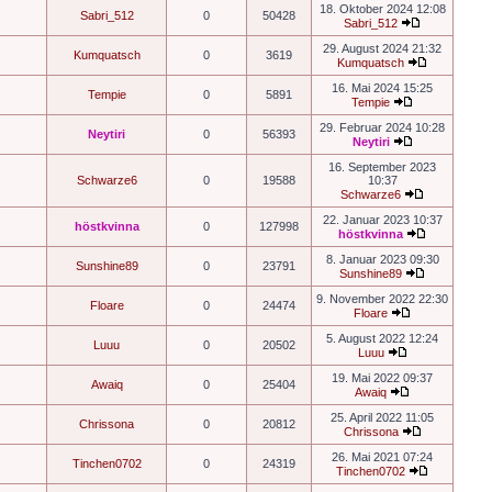
18. Oktober 2024 12:08
Sabri_512
0
50428
Sabri_512
29. August 2024 21:32
Kumquatsch
0
3619
Kumquatsch
16. Mai 2024 15:25
Tempie
0
5891
Tempie
29. Februar 2024 10:28
Neytiri
0
56393
Neytiri
16. September 2023
Schwarze6
0
19588
10:37
Schwarze6
22. Januar 2023 10:37
höstkvinna
0
127998
höstkvinna
8. Januar 2023 09:30
Sunshine89
0
23791
Sunshine89
9. November 2022 22:30
Floare
0
24474
Floare
5. August 2022 12:24
Luuu
0
20502
Luuu
19. Mai 2022 09:37
Awaiq
0
25404
Awaiq
25. April 2022 11:05
Chrissona
0
20812
Chrissona
26. Mai 2021 07:24
Tinchen0702
0
24319
Tinchen0702