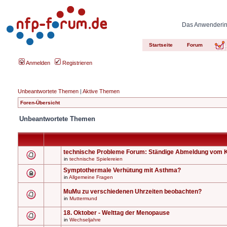
Das Anwenderinn
Startseite
Forum
Anmelden
Registrieren
Unbeantwortete Themen
|
Aktive Themen
Foren-Übersicht
Unbeantwortete Themen
technische Probleme Forum: Ständige Abmeldung vom 
in
technische Spielereien
Symptothermale Verhütung mit Asthma?
in
Allgemeine Fragen
MuMu zu verschiedenen Uhrzeiten beobachten?
in
Muttermund
18. Oktober - Welttag der Menopause
in
Wechseljahre