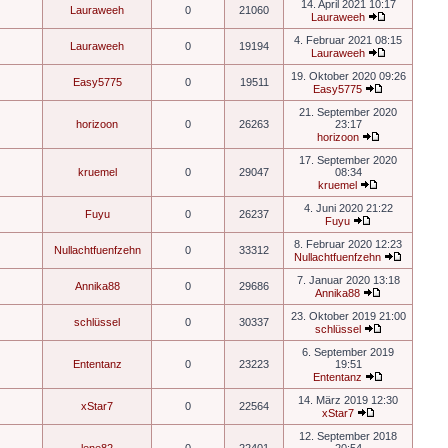
14. April 2021 10:17
Lauraweeh
0
21060
Lauraweeh
4. Februar 2021 08:15
Lauraweeh
0
19194
Lauraweeh
19. Oktober 2020 09:26
Easy5775
0
19511
Easy5775
21. September 2020
horizoon
0
26263
23:17
horizoon
17. September 2020
kruemel
0
29047
08:34
kruemel
4. Juni 2020 21:22
Fuyu
0
26237
Fuyu
8. Februar 2020 12:23
Nullachtfuenfzehn
0
33312
Nullachtfuenfzehn
7. Januar 2020 13:18
Annika88
0
29686
Annika88
23. Oktober 2019 21:00
schlüssel
0
30337
schlüssel
6. September 2019
Ententanz
0
23223
19:51
Ententanz
14. März 2019 12:30
xStar7
0
22564
xStar7
12. September 2018