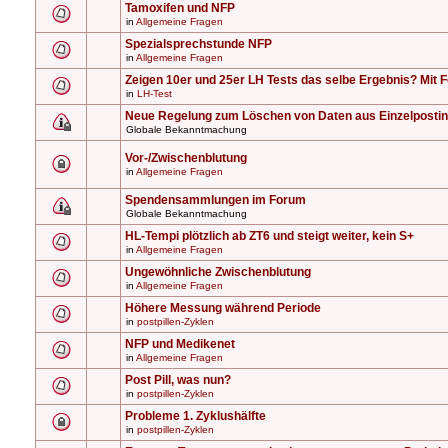
Tamoxifen und NFP
in
Allgemeine Fragen
Spezialsprechstunde NFP
in
Allgemeine Fragen
Zeigen 10er und 25er LH Tests das selbe Ergebnis? Mit F
in
LH-Test
Neue Regelung zum Löschen von Daten aus Einzelposti
Globale Bekanntmachung
Vor-/Zwischenblutung
in
Allgemeine Fragen
Spendensammlungen im Forum
Globale Bekanntmachung
HL-Tempi plötzlich ab ZT6 und steigt weiter, kein S+
in
Allgemeine Fragen
Ungewöhnliche Zwischenblutung
in
Allgemeine Fragen
Höhere Messung während Periode
in
postpillen-Zyklen
NFP und Medikenet
in
Allgemeine Fragen
Post Pill, was nun?
in
postpillen-Zyklen
Probleme 1. Zyklushälfte
in
postpillen-Zyklen