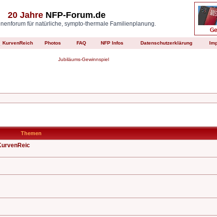
20 Jahre
NFP-Forum.de
enforum für natürliche, sympto-thermale Familienplanung.
KurvenReich
Photos
FAQ
NFP Infos
Datenschutzerklärung
Im
Jubiläums-Gewinnspiel
Themen
KurvenReic