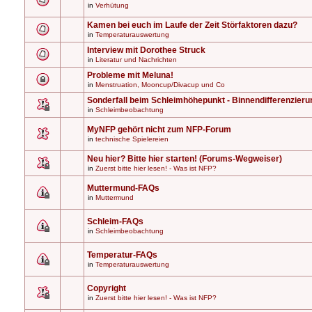
in
Verhütung
Kamen bei euch im Laufe der Zeit Störfaktoren dazu?
in
Temperaturauswertung
Interview mit Dorothee Struck
in
Literatur und Nachrichten
Probleme mit Meluna!
in
Menstruation, Mooncup/Divacup und Co
Sonderfall beim Schleimhöhepunkt - Binnendifferenzieru
in
Schleimbeobachtung
MyNFP gehört nicht zum NFP-Forum
in
technische Spielereien
Neu hier? Bitte hier starten! (Forums-Wegweiser)
in
Zuerst bitte hier lesen! - Was ist NFP?
Muttermund-FAQs
in
Muttermund
Schleim-FAQs
in
Schleimbeobachtung
Temperatur-FAQs
in
Temperaturauswertung
Copyright
in
Zuerst bitte hier lesen! - Was ist NFP?