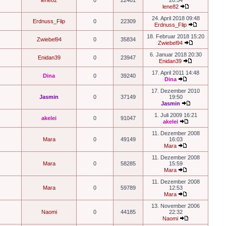
lene82
0
22401
20:54
lene82
24. April 2018 09:48
Erdnuss_Flip
0
22309
Erdnuss_Flip
18. Februar 2018 15:20
Zwiebel94
0
35834
Zwiebel94
6. Januar 2018 20:30
Enidan39
0
23947
Enidan39
17. April 2011 14:48
Dina
0
39240
Dina
17. Dezember 2010
Jasmin
0
37149
19:50
Jasmin
1. Juli 2009 16:21
akelei
0
91047
akelei
11. Dezember 2008
Mara
0
49149
16:03
Mara
11. Dezember 2008
Mara
0
58285
15:59
Mara
11. Dezember 2008
Mara
0
59789
12:53
Mara
13. November 2006
Naomi
0
44185
22:32
Naomi