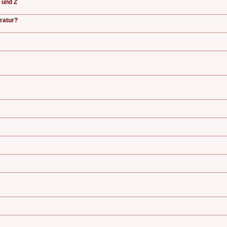
 und Z
ratur?