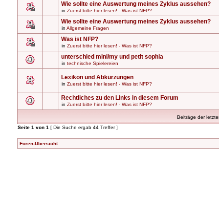
Wie sollte eine Auswertung meines Zyklus aussehen?
in
Zuerst bitte hier lesen! - Was ist NFP?
Wie sollte eine Auswertung meines Zyklus aussehen?
in
Allgemeine Fragen
Was ist NFP?
in
Zuerst bitte hier lesen! - Was ist NFP?
unterschied mini/my und petit sophia
in
technische Spielereien
Lexikon und Abkürzungen
in
Zuerst bitte hier lesen! - Was ist NFP?
Rechtliches zu den Links in diesem Forum
in
Zuerst bitte hier lesen! - Was ist NFP?
Beiträge der letzt
Seite
1
von
1
[ Die Suche ergab 44 Treffer ]
Foren-Übersicht