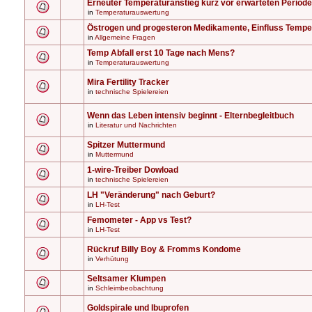
Erneuter Temperaturanstieg kurz vor erwarteten Periode
in
Temperaturauswertung
Östrogen und progesteron Medikamente, Einfluss Tempe
in
Allgemeine Fragen
Temp Abfall erst 10 Tage nach Mens?
in
Temperaturauswertung
Mira Fertility Tracker
in
technische Spielereien
Wenn das Leben intensiv beginnt - Elternbegleitbuch
in
Literatur und Nachrichten
Spitzer Muttermund
in
Muttermund
1-wire-Treiber Dowload
in
technische Spielereien
LH "Veränderung" nach Geburt?
in
LH-Test
Femometer - App vs Test?
in
LH-Test
Rückruf Billy Boy & Fromms Kondome
in
Verhütung
Seltsamer Klumpen
in
Schleimbeobachtung
Goldspirale und Ibuprofen